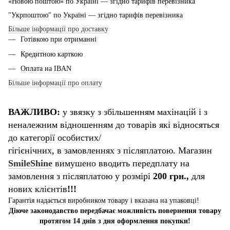
«Новою поштою» по Україні — згідно тарифів перевізника
"Укрпоштою" по Україні — згідно тарифів перевізника
Більше інформації про доставку
Готівкою при отриманні
Кредитною карткою
Оплата на IBAN
Більше інформації про оплату
ВАЖЛИВО:
у звязку з збільшенням махінацій і з
неналежним відношенням до товарів які відносяться
до категорії особистих/
гігієнічних, в замовленнях з післяплатою. Магазин
SmileShine
вимушено вводить передплату на
замовлення з післяплатою у розмірі
200 грн.,
для
нових клієнтів
!!!
Гарантія надається виробником товару і вказана на упаковці!
Діюче законодавство передбачає можливість повернення товару
протягом 14 днів з дня оформлення покупки!