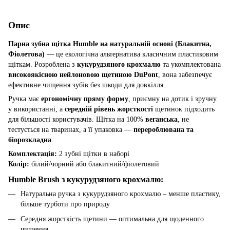
Опис
Парна зубна щітка Humble на натуральній основі (Блакитна,
Фіолетова)
— це екологічна альтернатива класичним пластиковим
щіткам. Розроблена з
кукурудзяного крохмалю
та укомплектована
високоякісною нейлоновою щетиною DuPont
, вона забезпечує
ефективне чищення зубів без шкоди для довкілля.
Ручка має
ергономічну пряму форму
, приємну на дотик і зручну
у використанні, а
середній рівень жорсткості
щетинок підходить
для більшості користувачів. Щітка на 100%
веганська
, не
тестується на тваринах, а її упаковка —
перероблювана та
біорозкладна
.
Комплектація:
2 зубні щітки в наборі
Колір:
білий/чорний або блакитний/фіолетовий
Humble Brush з кукурудзяного крохмалю:
Натуральна ручка з кукурудзяного крохмалю – менше пластику,
більше турботи про природу
Середня жорсткість щетини — оптимальна для щоденного
чищення