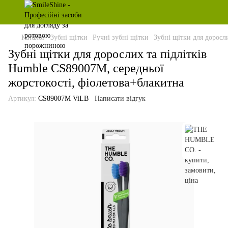
Каталог
Зубні щітки
Ручні зубні щітки
Зубні щітки для доросл
Зубні щітки для дорослих та підлітків
Humble CS89007M, середньої
жорстокості, фіолетова+блакитна
Артикул:
CS89007M ViLB
Написати відгук