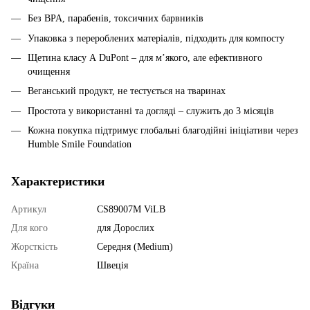
Без BPA, парабенів, токсичних барвників
Упаковка з перероблених матеріалів, підходить для компосту
Щетина класу А DuPont – для м’якого, але ефективного
очищення
Веганський продукт, не тестується на тваринах
Простота у використанні та догляді – служить до 3 місяців
Кожна покупка підтримує глобальні благодійні ініціативи через
Humble Smile Foundation
Характеристики
Артикул
CS89007M ViLB
Для кого
для Дорослих
Жорсткість
Середня (Medium)
Країна
Швеція
Відгуки