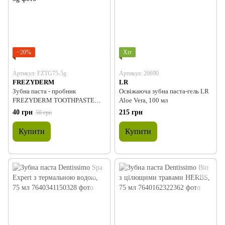
−20%
Хіт
Артикул: FZTG75-5g
Артикул: 20690
FREZYDERM
LR
Зубна паста - пробник
Освіжаюча зубна паста-гель LR
FREZYDERM TOOTHPASTE
Aloe Vera, 100 мл
GINGIVITAL, 5 гр.
40 грн
215 грн
50 грн
Купити
Купити