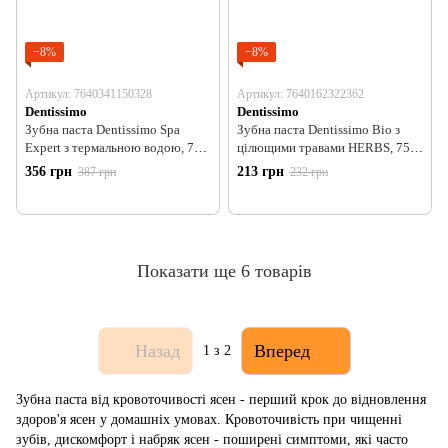
−8%
−8%
Артикул: 7640341150328
Артикул: 7640162322362
Dentissimo
Dentissimo
Зубна паста Dentissimo Spa
Зубна паста Dentissimo Bio з
Expert з термальною водою, 75
цілющими травами HERBS, 75
мл
мл
356 грн
213 грн
387 грн
232 грн
Показати ще 6 товарів
Назад
Вперед
1
з 2
Зубна паста від кровоточивості ясен - перший крок до відновлення
здоров'я ясен у домашніх умовах. Кровоточивість при чищенні
зубів, дискомфорт і набряк ясен - поширені симптоми, які часто