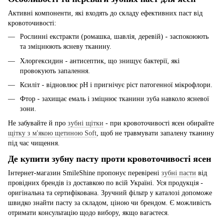
Активні компоненти, які входять до складу ефективних паст від
кровоточивості:
Рослинні екстракти (ромашка, шавлія, деревій) - заспокоюють
та зміцнюють ясневу тканину.
Хлоргексидин - антисептик, що знищує бактерії, які
провокують запалення.
Ксиліт - відновлює pH і пригнічує ріст патогенної мікрофлори.
Фтор - захищає емаль і зміцнює тканини зуба навколо ясневої
зони.
Не забувайте й про
зубні щітки
- при кровоточивості ясен обирайте
щітку з м'якою щетиною Soft
, щоб не травмувати запалену тканину
під час чищення.
Де купити зубну пасту проти кровоточивості ясен
Інтернет-магазин SmileShine пропонує перевірені
зубні пасти
від
провідних брендів із доставкою по всій Україні. Уся продукція -
оригінальна та сертифікована. Зручний фільтр у каталозі допоможе
швидко знайти пасту за складом, ціною чи брендом. Є можливість
отримати консультацію щодо вибору, якщо вагаєтеся.