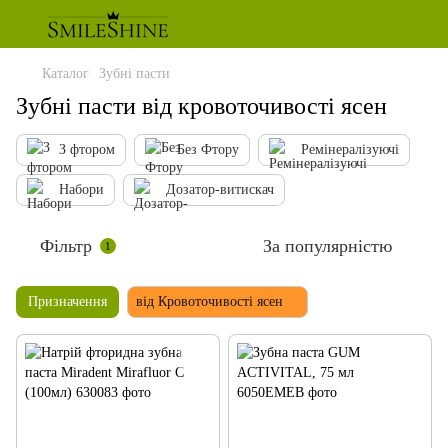
Каталог
Зубні пасти
Зубні пасти від кровоточивості ясен
З фтором
Без Фтору
Ремінералізуючі
Набори
Дозатор-витискач
Фільтр
За популярністю
1
Призначення
від Кровоточивості ясен