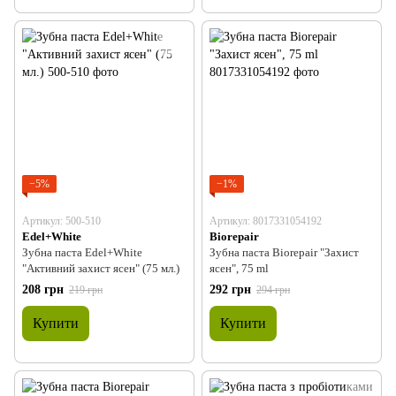
−5%
−1%
Артикул: 500-510
Артикул: 8017331054192
Edel+White
Biorepair
Зубна паста Edel+White
Зубна паста Biorepair "Захист
"Активний захист ясен" (75 мл.)
ясен", 75 ml
208 грн
292 грн
219 грн
294 грн
Купити
Купити