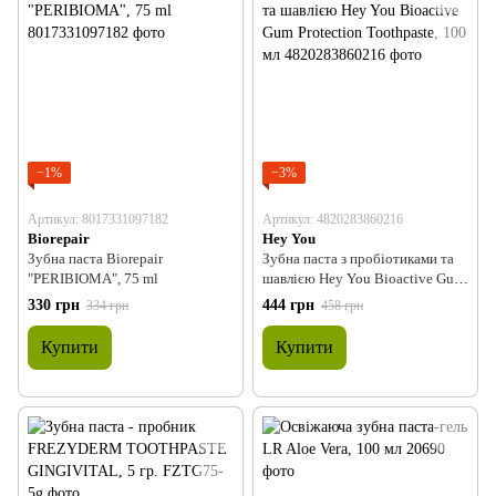
−1%
−3%
Артикул: 8017331097182
Артикул: 4820283860216
Biorepair
Hey You
Зубна паста Biorepair
Зубна паста з пробіотиками та
"PERIBIOMA", 75 ml
шавлією Hey You Bioactive Gum
Protection Toothpaste, 100 мл
330 грн
444 грн
334 грн
458 грн
Купити
Купити