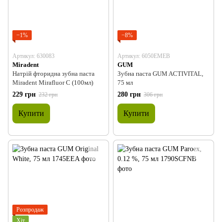
−1%
−8%
Артикул: 630083
Артикул: 6050EMEB
Miradent
GUM
Натрій фторидна зубна паста
Зубна паста GUM ACTIVITAL,
Miradent Mirafluor С (100мл)
75 мл
229 грн
280 грн
232 грн
306 грн
Купити
Купити
Розпродаж
Хіт