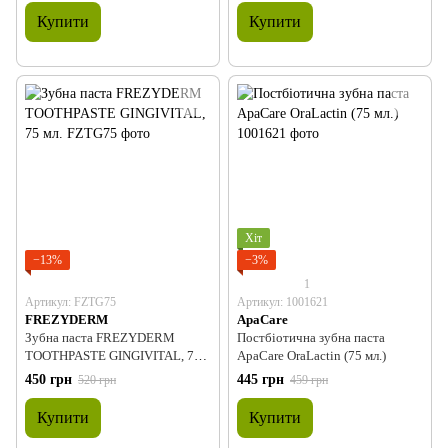
Купити
Купити
Хіт
−13%
−3%
1
Артикул: FZTG75
Артикул: 1001621
FREZYDERM
ApaCare
Зубна паста FREZYDERM
Постбіотична зубна паста
TOOTHPASTE GINGIVITAL, 75
ApaCare OraLactin (75 мл.)
мл.
450 грн
445 грн
520 грн
459 грн
Купити
Купити