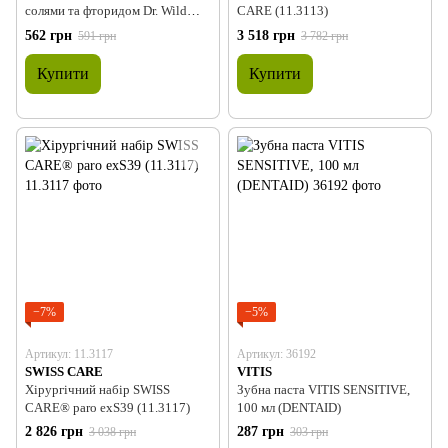
солями та фторидом Dr. Wild
CARE (11.3113)
EMOFORM Sensitive, 75 мл
562 грн
3 518 грн
591 грн
3 782 грн
Купити
Купити
−7%
−5%
Артикул: 11.3117
Артикул: 36192
SWISS CARE
VITIS
Хірургічний набір SWISS
Зубна паста VITIS SENSITIVE,
CARE® paro exS39 (11.3117)
100 мл (DENTAID)
2 826 грн
287 грн
3 038 грн
303 грн