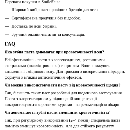
Переваги покупки в SmileShine:
Широкий вибір паст провідних брендів для ясен.
Сертифікована продукція без підробок.
Доставка по всій Україні.
Зручний онлайн-магазин та консультація.
FAQ
Яка зубна паста допомагає при кровоточивості ясен?
Найефективніші - пасти з хлоргексидином, рослинними
екстрактами (шавлія, ромашка) та цинком. Вони знижують
запалення і зміцнюють ясну. Для тривалого використання підходять
формули з мʼяким антисептичним ефектом.
Чи можна використовувати пасту від кровоточивості щодня?
Так, більшість таких паст розроблені для щоденного застосування.
Пасти з хлоргексидином у підвищеній концентрації
використовуються короткими курсами - за рекомендацією лікаря.
Чи допомагають зубні пасти зменшити кровоточивість?
Так, при регулярному використанні (2–4 тижні) спеціальна паста
помітно зменшує кровоточивість. Але для стійкого результату