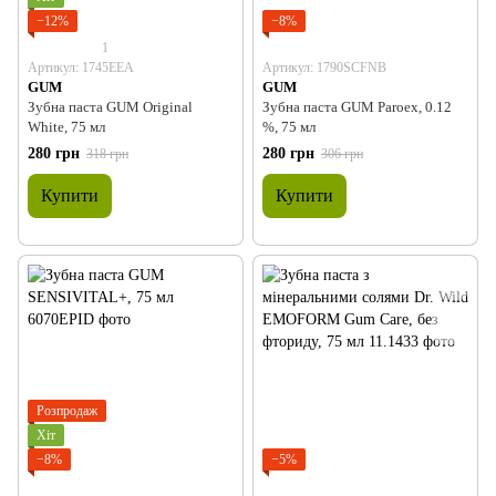
−12%
−8%
1
Артикул: 1745EEA
Артикул: 1790SCFNB
GUM
GUM
Зубна паста GUM Original
Зубна паста GUM Paroex, 0.12
White, 75 мл
%, 75 мл
280 грн
280 грн
318 грн
306 грн
Купити
Купити
Розпродаж
Хіт
−8%
−5%