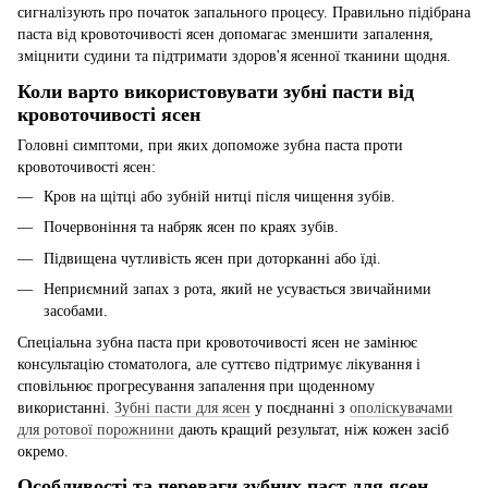
сигналізують про початок запального процесу. Правильно підібрана
паста від кровоточивості ясен допомагає зменшити запалення,
зміцнити судини та підтримати здоров'я ясенної тканини щодня.
Коли варто використовувати зубні пасти від
кровоточивості ясен
Головні симптоми, при яких допоможе зубна паста проти
кровоточивості ясен:
Кров на щітці або зубній нитці після чищення зубів.
Почервоніння та набряк ясен по краях зубів.
Підвищена чутливість ясен при доторканні або їді.
Неприємний запах з рота, який не усувається звичайними
засобами.
Спеціальна зубна паста при кровоточивості ясен не замінює
консультацію стоматолога, але суттєво підтримує лікування і
сповільнює прогресування запалення при щоденному
використанні.
Зубні пасти для ясен
у поєднанні з
ополіскувачами
для ротової порожнини
дають кращий результат, ніж кожен засіб
окремо.
Особливості та переваги зубних паст для ясен