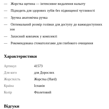
Жорстка щетина — інтенсивне видалення нальоту
Підходить для здорових зубів без підвищеної чутливості
Зручна анатомічна ручка
Оптимальний розмір голівки для доступу до важкодоступних
зон
Захисний ковпачок у комплекті
Рекомендована стоматологами для глибокого очищення
Характеристики
Артикул
41573
Для кого
для Дорослих
Жорсткість
Жорстка (Hard)
Країна
Іспанія
Колір
Фіолетовий
Відгуки