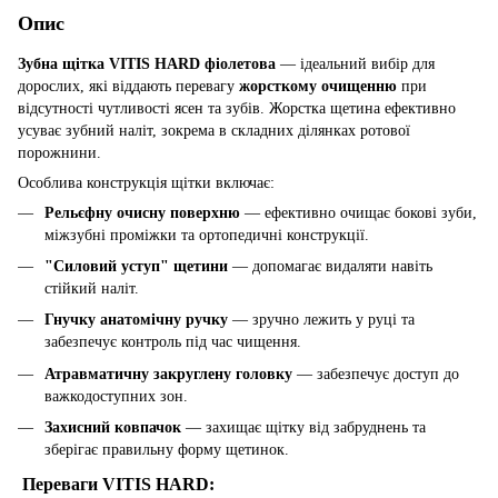
Опис
Зубна щітка VITIS HARD фіолетова
— ідеальний вибір для
дорослих, які віддають перевагу
жорсткому очищенню
при
відсутності чутливості ясен та зубів. Жорстка щетина ефективно
усуває зубний наліт, зокрема в складних ділянках ротової
порожнини.
Особлива конструкція щітки включає:
Рельєфну очисну поверхню
— ефективно очищає бокові зуби,
міжзубні проміжки та ортопедичні конструкції.
"Силовий уступ" щетини
— допомагає видаляти навіть
стійкий наліт.
Гнучку анатомічну ручку
— зручно лежить у руці та
забезпечує контроль під час чищення.
Атравматичну закруглену головку
— забезпечує доступ до
важкодоступних зон.
Захисний ковпачок
— захищає щітку від забруднень та
зберігає правильну форму щетинок.
Переваги VITIS HARD: