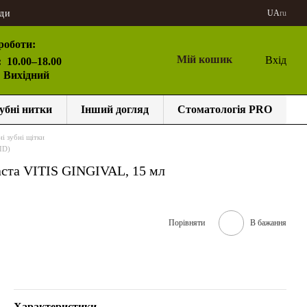
ди
UA
ru
роботи:
Мій кошик
Вхід
:
10.00–18.00
: Вихідний
убні нитки
Інший догляд
Стоматологія PRO
і зубні щітки
ID)
аста VITIS GINGIVAL, 15 мл
Порівняти
В бажання
Характеристики