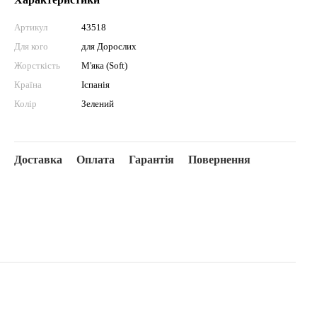
Артикул
43518
Для кого
для Дорослих
Жорсткість
М'яка (Soft)
Країна
Іспанія
Колір
Зелений
Доставка
Оплата
Гарантія
Повернення