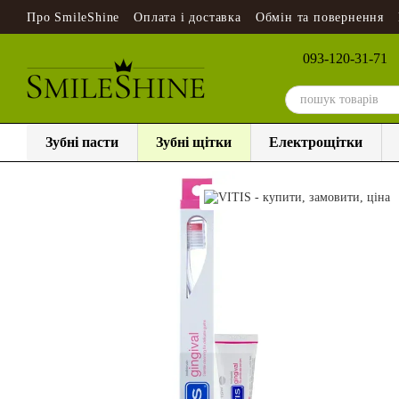
Перейти до основного контенту
Про SmileShine
Оплата і доставка
Обмін та повернення
093-120-31-71
Зубні пасти
Зубні щітки
Електрощітки