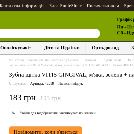
Контактна інформація
Блог SmileShine
Постачальникам
Брен
Графік 
Пн - Пт
Сб - Нд
Ополіскувачі+
Діти та Підлітки
Орто-догляд
З
SmileShine - Кожен день починається з усмішки
Каталог
Зубні щітки
Ручн
Зубна щітка VITIS GINGIVAL, м'яка, зелена + паста VITIS GINGIVAL, 15 мл (DENTA
Зубна щітка VITIS GINGIVAL, м'яка, зелена + п
Очікується
Артикул: 43518
Написати відгук
183 грн
193 грн
Увійти
для відображення накопичувальної знижки
%
Повідомити, коли з'явиться