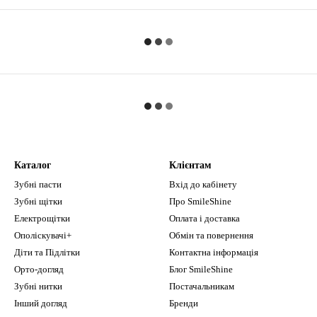
Каталог
Клієнтам
Зубні пасти
Вхід до кабінету
Зубні щітки
Про SmileShine
Електрощітки
Оплата і доставка
Ополіскувачі+
Обмін та повернення
Діти та Підлітки
Контактна інформація
Орто-догляд
Блог SmileShine
Зубні нитки
Постачальникам
Інший догляд
Бренди