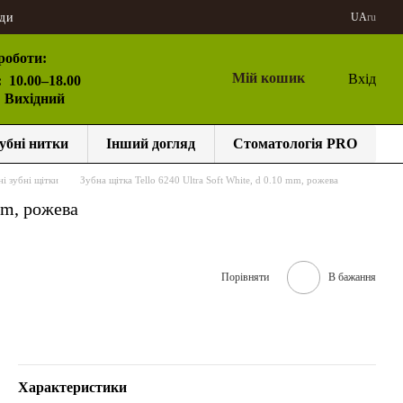
ди
UA
ru
роботи:
Мій кошик
Вхід
:
10.00–18.00
: Вихідний
убні нитки
Інший догляд
Стоматологія PRO
і зубні щітки
Зубна щітка Tello 6240 Ultra Soft White, d 0.10 mm, рожева
mm, рожева
Порівняти
В бажання
Характеристики