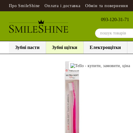
Перейти до основного контенту
Про SmileShine
Оплата і доставка
Обмін та повернення
093-120-31-71
Зубні пасти
Зубні щітки
Електрощітки