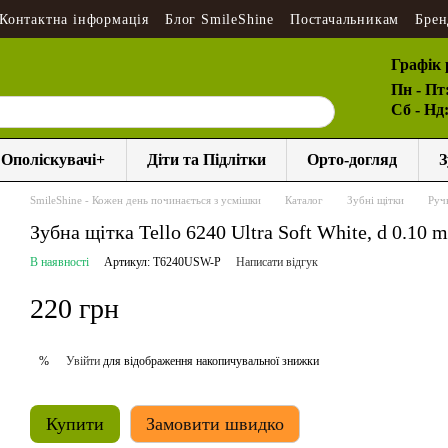
Контактна інформація
Блог SmileShine
Постачальникам
Брен
Графік 
Пн - Пт
Сб - Нд
Ополіскувачі+
Діти та Підлітки
Орто-догляд
З
SmileShine - Кожен день починається з усмішки
Каталог
Зубні щітки
Ручн
Зубна щітка Tello 6240 Ultra Soft White, d 0.10 
В наявності
Артикул: T6240USW-P
Написати відгук
220 грн
Увійти
для відображення накопичувальної знижки
%
Купити
Замовити швидко