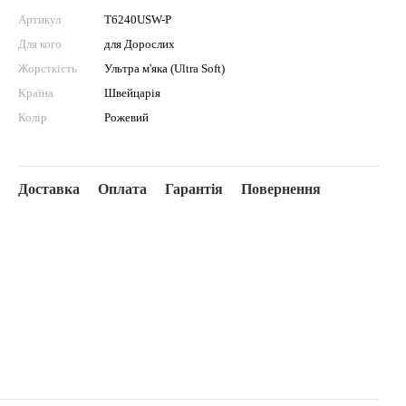
Артикул
T6240USW-P
Для кого
для Дорослих
Жорсткість
Ультра м'яка (Ultra Soft)
Країна
Швейцарія
Колір
Рожевий
Доставка
Оплата
Гарантія
Повернення