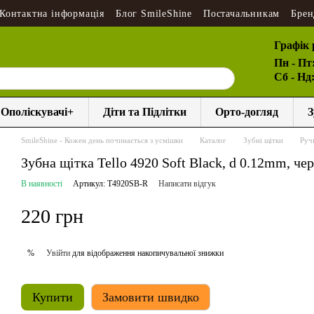
Контактна інформація
Блог SmileShine
Постачальникам
Брен
Графік 
Пн - Пт
Сб - Нд
Ополіскувачі+
Діти та Підлітки
Орто-догляд
З
SmileShine - Кожен день починається з усмішки
Каталог
Зубні щітки
Ручн
Зубна щітка Tello 4920 Soft Black, d 0.12mm, че
В наявності
Артикул: T4920SB-R
Написати відгук
220 грн
Увійти
для відображення накопичувальної знижки
%
Купити
Замовити швидко