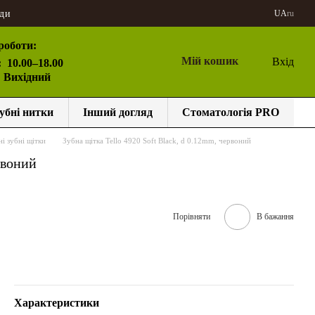
ди
UA
ru
роботи:
Мій кошик
Вхід
:
10.00–18.00
: Вихідний
убні нитки
Інший догляд
Стоматологія PRO
і зубні щітки
Зубна щітка Tello 4920 Soft Black, d 0.12mm, червоний
рвоний
Порівняти
В бажання
Характеристики