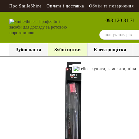
Перейти до основного контенту
Про SmileShine
Оплата і доставка
Обмін та повернення
093-120-31-71
Зубні пасти
Зубні щітки
Електрощітки