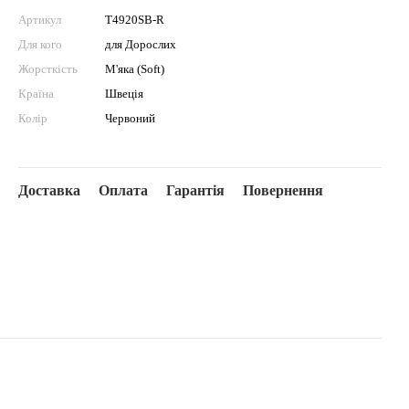
Артикул
T4920SB-R
Для кого
для Дорослих
Жорсткість
М'яка (Soft)
Країна
Швеція
Колір
Червоний
Доставка
Оплата
Гарантія
Повернення