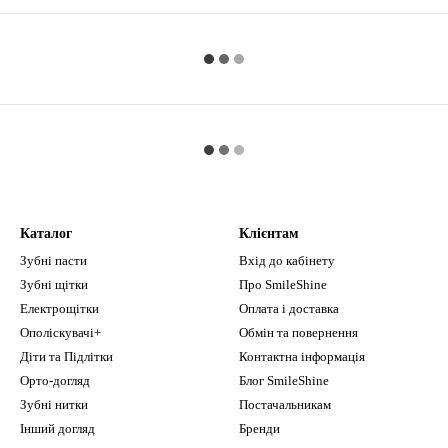
Каталог
Клієнтам
Зубні пасти
Вхід до кабінету
Зубні щітки
Про SmileShine
Електрощітки
Оплата і доставка
Ополіскувачі+
Обмін та повернення
Діти та Підлітки
Контактна інформація
Орто-догляд
Блог SmileShine
Зубні нитки
Постачальникам
Інший догляд
Бренди