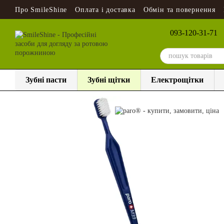
Перейти до основного контенту
Про SmileShine
Оплата і доставка
Обмін та повернення
093-120-31-71
Зубні пасти
Зубні щітки
Електрощітки