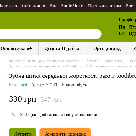
Контактна інформація
Блог SmileShine
Постачальникам
Брен
Графік 
Пн - Пт
Сб - Нд
Ополіскувачі+
Діти та Підлітки
Орто-догляд
З
SmileShine - Кожен день починається з усмішки
Каталог
Зубні щітки
Ручн
Зубна щітка середньої жорсткості paro® toothbrush M39 з монопучковою насадкою, т
Зубна щітка середньої жорсткості paro® toothb
В наявності
Артикул: 7.716/1
Написати відгук
330 грн
347 грн
Увійти
для відображення накопичувальної знижки
%
Купити
Замовити швидко