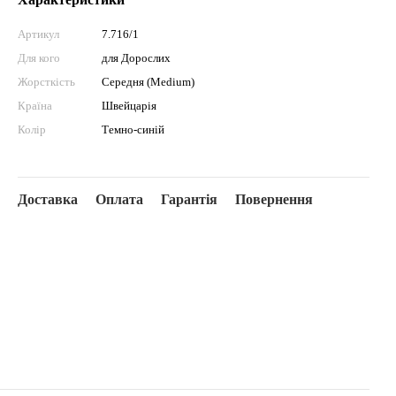
Артикул
7.716/1
Для кого
для Дорослих
Жорсткість
Середня (Medium)
Країна
Швейцарія
Колір
Темно-синій
Доставка
Оплата
Гарантія
Повернення