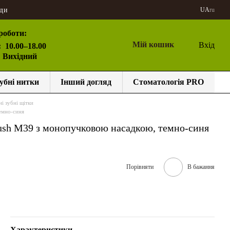
ди
UA
ru
роботи:
Мій кошик
Вхід
:
10.00–18.00
: Вихідний
убні нитки
Інший догляд
Стоматологія PRO
і зубні щітки
емно-синя
rush M39 з монопучковою насадкою, темно-синя
Порівняти
В бажання
Характеристики