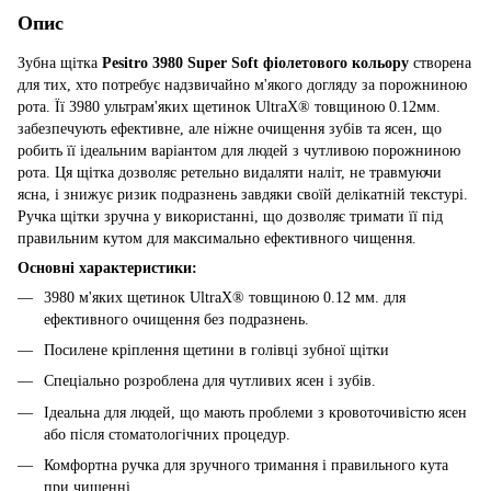
Опис
Зубна щітка
Pesitro 3980 Super Soft фіолетового кольору
створена
для тих, хто потребує надзвичайно м'якого догляду за порожниною
рота. Її 3980 ультрам'яких щетинок UltraX® товщиною 0.12мм.
забезпечують ефективне, але ніжне очищення зубів та ясен, що
робить її ідеальним варіантом для людей з чутливою порожниною
рота. Ця щітка дозволяє ретельно видаляти наліт, не травмуючи
ясна, і знижує ризик подразнень завдяки своїй делікатній текстурі.
Ручка щітки зручна у використанні, що дозволяє тримати її під
правильним кутом для максимально ефективного чищення.
Основні характеристики:
3980 м'яких щетинок UltraX® товщиною 0.12 мм. для
ефективного очищення без подразнень.
Посилене кріплення щетини в голівці зубної щітки
Спеціально розроблена для чутливих ясен і зубів.
Ідеальна для людей, що мають проблеми з кровоточивістю ясен
або після стоматологічних процедур.
Комфортна ручка для зручного тримання і правильного кута
при чищенні.