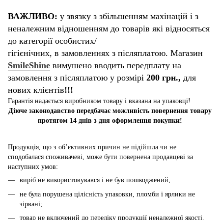
ВАЖЛИВО:
у звязку з збільшенням махінацій і з
неналежним відношенням до товарів які відносяться
до категорії особистих/
гігієнічних, в замовленнях з післяплатою. Магазин
SmileShine
вимушено вводить передплату на
замовлення з післяплатою у розмірі
200 грн.,
для
нових клієнтів
!!!
Гарантія надається виробником товару і вказана на упаковці!
Діюче законодавство передбачає можливість повернення товару
протягом 14 днів з дня оформлення покупки!
Продукція, що з об’єктивних причин не підійшла чи не
сподобалася споживачеві, може бути повернена продавцеві за
наступних умов:
виріб не використовувався і не був пошкоджений;
не була порушена цілісність упаковки, пломби і ярлики не
зірвані;
товар не включений до переліку продукції неналежної якості.