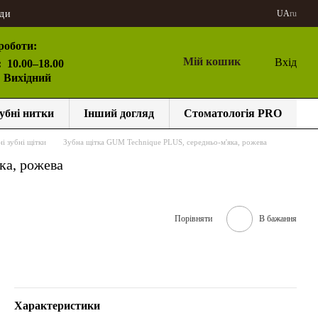
ди
UA
ru
роботи:
Мій кошик
Вхід
:
10.00–18.00
: Вихідний
убні нитки
Інший догляд
Стоматологія PRO
і зубні щітки
Зубна щітка GUM Technique PLUS, середньо-м'яка, рожева
ка, рожева
Порівняти
В бажання
Характеристики