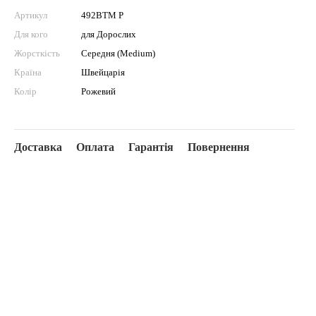
Артикул
492BTM P
Для кого
для Дорослих
Жорсткість
Середня (Medium)
Країна
Швейцарія
Колір
Рожевий
Доставка
Оплата
Гарантія
Повернення