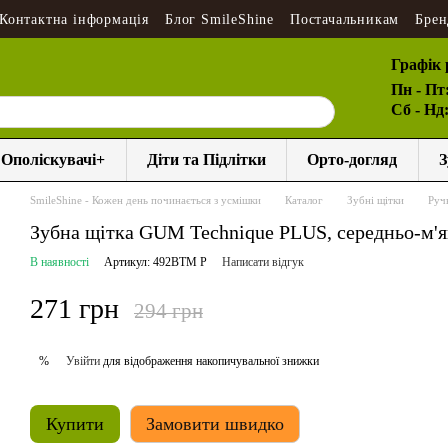
Контактна інформація
Блог SmileShine
Постачальникам
Брен
Графік 
Пн - Пт
Сб - Нд
Ополіскувачі+
Діти та Підлітки
Орто-догляд
З
SmileShine - Кожен день починається з усмішки
Каталог
Зубні щітки
Ручн
Зубна щітка GUM Technique PLUS, середньо-м'я
В наявності
Артикул: 492BTM P
Написати відгук
271 грн
294 грн
Увійти
для відображення накопичувальної знижки
%
Купити
Замовити швидко