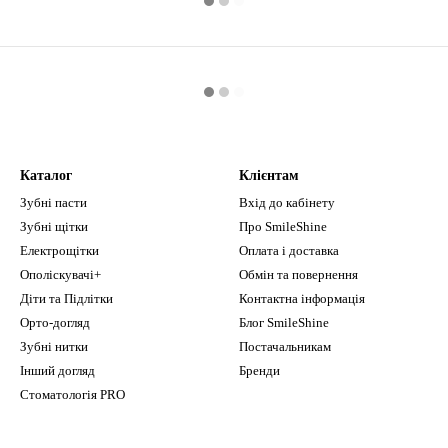
Каталог
Клієнтам
Зубні пасти
Вхід до кабінету
Зубні щітки
Про SmileShine
Електрощітки
Оплата і доставка
Ополіскувачі+
Обмін та повернення
Діти та Підлітки
Контактна інформація
Орто-догляд
Блог SmileShine
Зубні нитки
Постачальникам
Інший догляд
Бренди
Стоматологія PRO