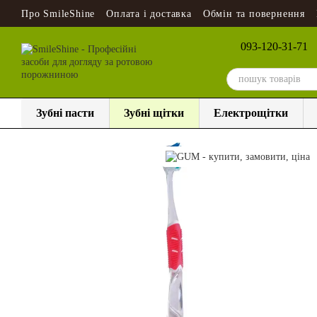
Перейти до основного контенту
Про SmileShine
Оплата і доставка
Обмін та повернення
093-120-31-71
Зубні пасти
Зубні щітки
Електрощітки