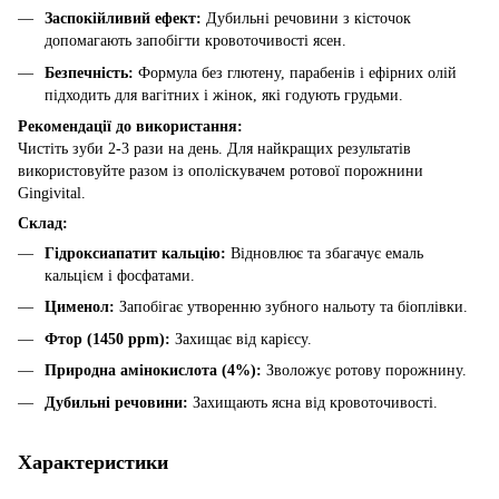
Заспокійливий ефект:
Дубильні речовини з кісточок
допомагають запобігти кровоточивості ясен.
Безпечність:
Формула без глютену, парабенів і ефірних олій
підходить для вагітних і жінок, які годують грудьми.
Рекомендації до використання:
Чистіть зуби 2-3 рази на день. Для найкращих результатів
використовуйте разом із ополіскувачем ротової порожнини
Gingivital.
Склад:
Гідроксиапатит кальцію:
Відновлює та збагачує емаль
кальцієм і фосфатами.
Цименол:
Запобігає утворенню зубного нальоту та біоплівки.
Фтор (1450 ppm):
Захищає від карієсу.
Природна амінокислота (4%):
Зволожує ротову порожнину.
Дубильні речовини:
Захищають ясна від кровоточивості.
Характеристики