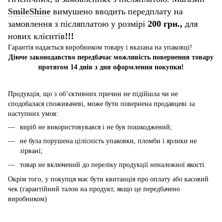
SmileShine
вимушено вводить передплату на
замовлення з післяплатою у розмірі
200 грн.,
для
нових клієнтів
!!!
Гарантія надається виробником товару і вказана на упаковці!
Діюче законодавство передбачає можливість повернення товару
протягом 14 днів з дня оформлення покупки!
Продукція, що з об’єктивних причин не підійшла чи не
сподобалася споживачеві, може бути повернена продавцеві за
наступних умов:
виріб не використовувався і не був пошкоджений;
не була порушена цілісність упаковки, пломби і ярлики не
зірвані;
товар не включений до переліку продукції неналежної якості.
Окрім того, у покупця має бути квитанція про оплату або касовий
чек (гарантійний талон на продукт, якщо це передбачено
виробником)