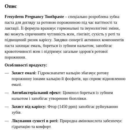
Опис
Frezyderm Pregnancy Toothpaste
– спеціально розроблена зубна
паста для догляду за ротовою порожниною під час вагітності та
лактації. Її формула враховує гормональні та імунологічні зміни,
які можуть спричиняти чутливість ясен, гінгівіт, сухість у роті та
підвищений ризик карієсу. Завдяки синергії активних компонентів
паста захищає емаль, бореться із зубним нальотом, запобігає
кровоточивості ясен і підтримує загальне здоров'я ротової
порожнини.
Особливості продукту:
Захист емалі:
Гідроксиапатит кальцію збагачує ротову
порожнину іонами кальцію й фосфатів, що сприяє відновленню
емалі.
Антибактеріальний ефект:
Цименол бореться із зубним
нальотом і запобігає утворенню біоплівки.
Захист від карієсу:
Фтор (1450 ppm) запобігає руйнуванню
зубів.
Лікування сухості в роті:
Природна амінокислота забезпечує
гідратацію та комфорт.