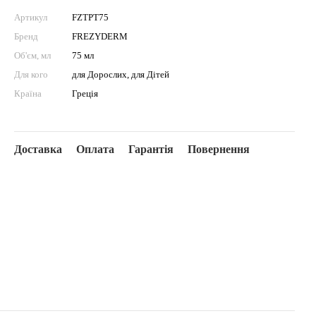
Артикул
FZTPT75
Бренд
FREZYDERM
Об'єм, мл
75 мл
Для кого
для Дорослих, для Дітей
Країна
Греція
Доставка
Оплата
Гарантія
Повернення