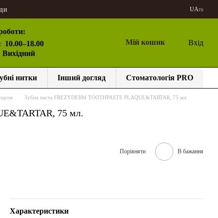
ди
UA
ru
роботи:
Мій кошик
Вхід
:
10.00–18.00
: Вихідний
убні нитки
Інший догляд
Стоматологія PRO
тором
Зубна паста FREZYDERM TOOTHPASTE PLAQUE&TARTAR, 75 мл.
E&TARTAR, 75 мл.
Порівняти
В бажання
Характеристики