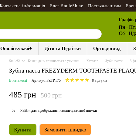
Контактна інформація
Блог SmileShine
Постачальникам
Брен
Графік 
Пн - Пт
Сб - Нд
Ополіскувачі+
Діти та Підлітки
Орто-догляд
З
SmileShine - Кожен день починається з усмішки
Каталог
Зубні пасти
З ф
Зубна паста FREZYDERM TOOTHPASTE PLAQU
В наявності
Артикул: FZTPT75
8 відгуків
485 грн
500 грн
Увійти
для відображення накопичувальної знижки
%
Купити
Замовити швидко