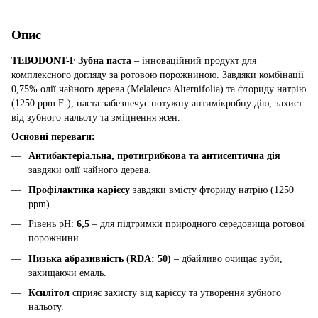
Опис
TEBODONT-F Зубна паста
– інноваційний продукт для
комплексного догляду за ротовою порожниною. Завдяки комбінації
0,75% олії чайного дерева (Melaleuca Alternifolia) та фториду натрію
(1250 ppm F-), паста забезпечує потужну антимікробну дію, захист
від зубного нальоту та зміцнення ясен.
Основні переваги:
Антибактеріальна, протигрибкова та антисептична дія
завдяки олії чайного дерева.
Профілактика карієсу
завдяки вмісту фториду натрію (1250
ppm).
Рівень pH:
6,5
– для підтримки природного середовища ротової
порожнини.
Низька абразивність (RDA: 50)
– дбайливо очищає зуби,
захищаючи емаль.
Ксилітол
сприяє захисту від карієсу та утворення зубного
нальоту.