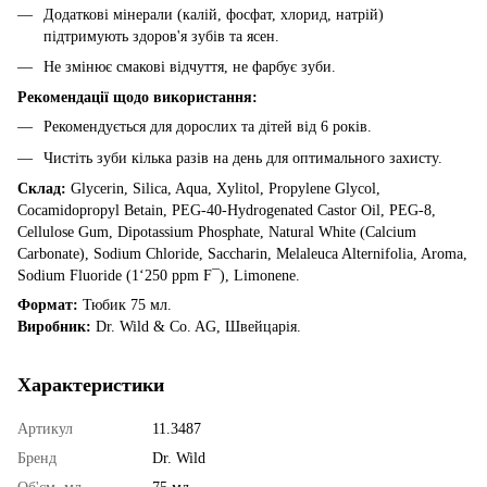
Додаткові мінерали (калій, фосфат, хлорид, натрій)
підтримують здоров'я зубів та ясен.
Не змінює смакові відчуття, не фарбує зуби.
Рекомендації щодо використання:
Рекомендується для дорослих та дітей від 6 років.
Чистіть зуби кілька разів на день для оптимального захисту.
Склад:
Glycerin, Silica, Aqua, Xylitol, Propylene Glycol,
Cocamidopropyl Betain, PEG-40-Hydrogenated Castor Oil, PEG-8,
Cellulose Gum, Dipotassium Phosphate, Natural White (Calcium
Carbonate), Sodium Chloride, Saccharin, Melaleuca Alternifolia, Aroma,
Sodium Fluoride (1‘250 ppm F¯), Limonene.
Формат:
Тюбик 75 мл.
Виробник:
Dr. Wild & Co. AG, Швейцарія.
Характеристики
Артикул
11.3487
Бренд
Dr. Wild