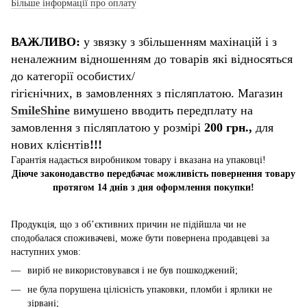
Більше інформації про оплату
ВАЖЛИВО:
у звязку з збільшенням махінацій і з
неналежним відношенням до товарів які відносяться
до категорії особистих/
гігієнічних, в замовленнях з післяплатою. Магазин
SmileShine
вимушено вводить передплату на
замовлення з післяплатою у розмірі
200 грн.,
для
нових клієнтів
!!!
Гарантія надається виробником товару і вказана на упаковці!
Діюче законодавство передбачає можливість повернення товару
протягом 14 днів з дня оформлення покупки!
Продукція, що з об’єктивних причин не підійшла чи не
сподобалася споживачеві, може бути повернена продавцеві за
наступних умов:
виріб не використовувався і не був пошкоджений;
не була порушена цілісність упаковки, пломби і ярлики не
зірвані;