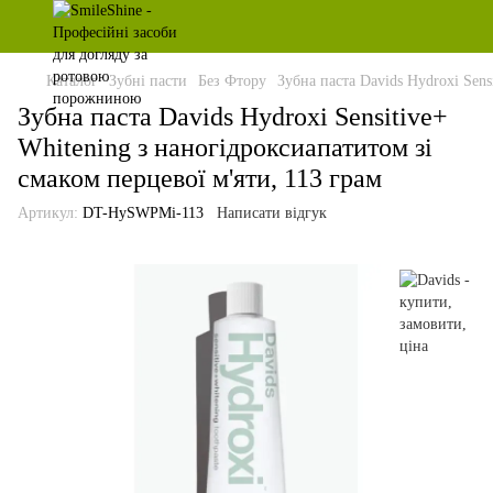
Каталог
Зубні пасти
Без Фтору
Зубна паста Davids Hydroxi Sens
Зубна паста Davids Hydroxi Sensitive+
Whitening з наногідроксиапатитом зі
смаком перцевої м'яти, 113 грам
Артикул:
DT-HySWPMi-113
Написати відгук