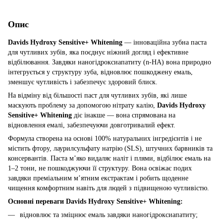
Опис
Davids Hydroxy Sensitive+ Whitening
— інноваційна зубна паста
для чутливих зубів, яка поєднує ніжний догляд і ефективне
відбілювання. Завдяки наногідроксиапатиту (n-HA) вона природно
інтегрується у структуру зуба, відновлює пошкоджену емаль,
зменшує чутливість і забезпечує здоровий блиск.
На відміну від більшості паст для чутливих зубів, які лише
маскують проблему за допомогою нітрату калію,
Davids Hydroxy
Sensitive+ Whitening
діє інакше — вона спрямована на
відновлення емалі, забезпечуючи довготривалий ефект.
Формула створена на основі 100% натуральних інгредієнтів і не
містить фтору, лаурилсульфату натрію (SLS), штучних барвників та
консервантів. Паста м’яко видаляє наліт і плями, відбілює емаль на
1–2 тони, не пошкоджуючи її структуру. Вона освіжає подих
завдяки преміальним м’ятним екстрактам і робить щоденне
чищення комфортним навіть для людей з підвищеною чутливістю.
Основні переваги Davids Hydroxy Sensitive+ Whitening:
відновлює та зміцнює емаль завдяки наногідроксиапатиту;