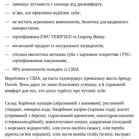
зменшує чутливість і захищає від дискомфорту;
м’яко, але ефективно відбілює зуби;
не містить агресивних компонентів, безпечна для щоденного
використання;
сертифікована
EWG VERIFIED
та
Leaping Bunny
;
веганський продукт із натуральних інгредієнтів;
стильна екологічна металева туба з харчовим покриттям і FSC-
сертифікованим пакуванням;
98% компонентів походять із США.
Вироблена у США, ця паста підтверджує преміальну якість бренду
Davids. Вона дарує не лише білосніжну усмішку, а й справжній
комфорт для тих, хто цінує турботу про чутливі зуби.
Склад: Карбонат кальцію (абразивний з вапняком); рослинний
гліцерин; очищена вода; бікарбонат натрію (харчова сода); ксиліт
(отриманий з берези); гідратований кремнезем; наногідроксиапатит
(стержньоподібний); кокоілглутамат натрію; каррагинан (похідний
з морських водоростей); олія cocos nucifera (кокос); олія mentha
piperita (м'яти перцевої); олія листя mentha viridis (м'яти); екстракт