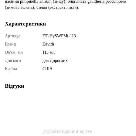
насіння pimpinella anisum (анісу); олія листя gaultheria procumbens
(зимова зелень); стевія (екстракт листя).
Характеристики
Артикул
DT-HySWPMi-113
Бренд
Davids
Об'єм, мл
113 мл
Для кого
для Дорослих
Країна
США
Відгуки
Додайте перший відгук