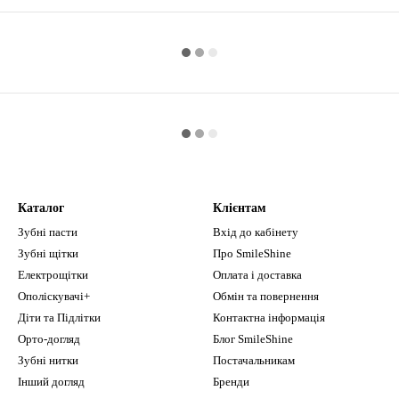
Каталог
Клієнтам
Зубні пасти
Вхід до кабінету
Зубні щітки
Про SmileShine
Електрощітки
Оплата і доставка
Ополіскувачі+
Обмін та повернення
Діти та Підлітки
Контактна інформація
Орто-догляд
Блог SmileShine
Зубні нитки
Постачальникам
Інший догляд
Бренди