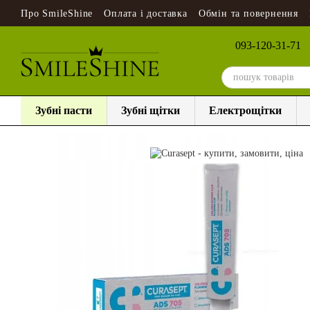
Перейти до основного контенту
Про SmileShine
Оплата і доставка
Обмін та повернення
093-120-31-71
Зубні пасти
Зубні щітки
Електрощітки