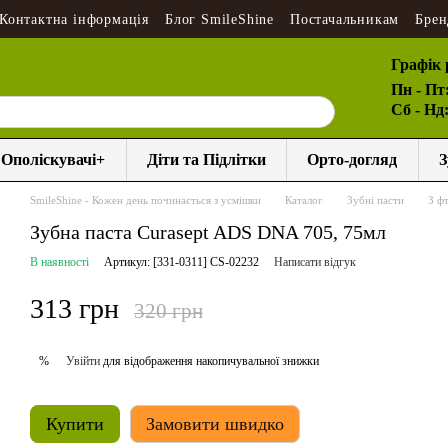
Контактна інформація
Блог SmileShine
Постачальникам
Брен
Графік 
Пн - Пт
Сб - Нд
Ополіскувачі+
Діти та Підлітки
Орто-догляд
З
SmileShine - Кожен день починається з усмішки
Каталог
Зубні пасти
З ф
Зубна паста Curasept ADS DNA 705, 75мл
В наявності
Артикул: [331-0311] CS-02232
Написати відгук
313 грн
320 грн
Увійти
для відображення накопичувальної знижки
%
Купити
Замовити швидко