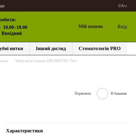
ди
UA
ru
роботи:
Мій кошик
Вхід
:
10.00–18.00
: Вихідний
убні нитки
Інший догляд
Стоматологія PRO
тором
Зубна паста Curasept ADS DNA 705, 75мл
Порівняти
В бажання
Характеристики