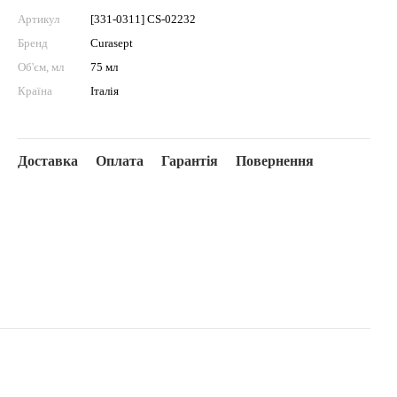
Артикул
[331-0311] CS-02232
Бренд
Curasept
Об'єм, мл
75 мл
Країна
Італія
Доставка
Оплата
Гарантія
Повернення