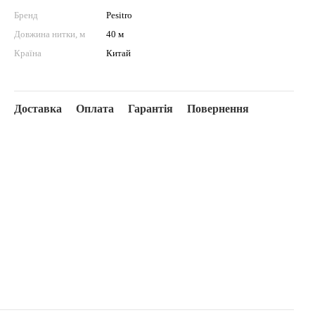
Бренд
Pesitro
Довжина нитки, м
40 м
Країна
Китай
Доставка
Оплата
Гарантія
Повернення