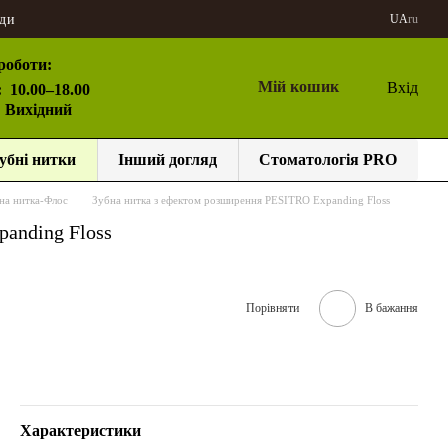
ди
UA
ru
роботи:
Мій кошик
Вхід
:
10.00–18.00
: Вихідний
убні нитки
Інший догляд
Стоматологія PRO
на нитка-Флос
Зубна нитка з ефектом розширення PESITRO Expanding Floss
anding Floss
Порівняти
В бажання
Характеристики