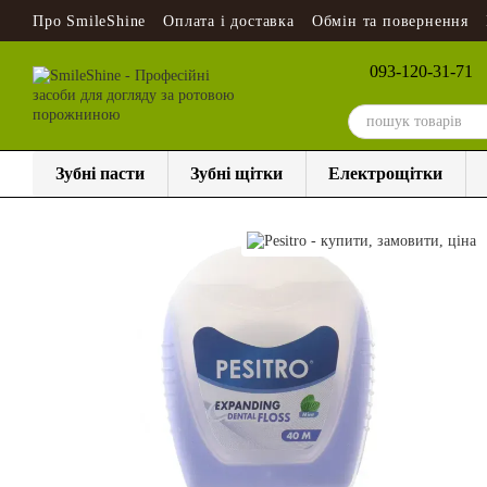
Перейти до основного контенту
Про SmileShine
Оплата і доставка
Обмін та повернення
093-120-31-71
Зубні пасти
Зубні щітки
Електрощітки