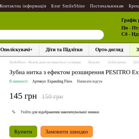
Контактна інформація
Блог SmileShine
Постачальникам
Брен
Графік 
Пн - Пт
Сб - Нд
Ополіскувачі+
Діти та Підлітки
Орто-догляд
З
SmileShine - Кожен день починається з усмішки
Каталог
Зубні нитки
Зуб
Зубна нитка з ефектом розширення PESITRO Exp
В наявності
Артикул: Expanding Floss
Написати відгук
145 грн
150 грн
Увійти
для відображення накопичувальної знижки
%
Купити
Замовити швидко