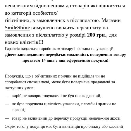
неналежним відношенням до товарів які відносяться
до категорії особистих/
гігієнічних, в замовленнях з післяплатою. Магазин
SmileShine
вимушено вводить передплату на
замовлення з післяплатою у розмірі
200 грн.,
для
нових клієнтів
!!!
Гарантія надається виробником товару і вказана на упаковці!
Діюче законодавство передбачає можливість повернення товару
протягом 14 днів з дня оформлення покупки!
Продукція, що з об’єктивних причин не підійшла чи не
сподобалася споживачеві, може бути повернена продавцеві за
наступних умов:
виріб не використовувався і не був пошкоджений;
не була порушена цілісність упаковки, пломби і ярлики не
зірвані;
товар не включений до переліку продукції неналежної якості.
Окрім того, у покупця має бути квитанція про оплату або касовий