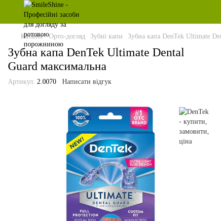
Каталог
Орто-догляд
Зубні капи
Зубна капа DenTek Ultimate De
Зубна капа DenTek Ultimate Dental
Guard максимальна
Артикул:
2.0070
Написати відгук