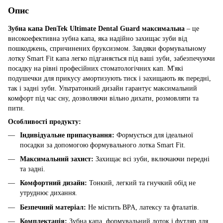
Опис
Зубна капа DenTek Ultimate Dental Guard максимальна
– це
високоефективна зубна капа, яка надійно захищає зуби від
пошкоджень, спричинених бруксизмом. Завдяки формувальному
лотку Smart Fit капа легко підганяється під ваші зуби, забезпечуючи
посадку на рівні професійних стоматологічних кап. М'які
подушечки для прикусу амортизують тиск і захищають як передні,
так і задні зуби. Ультратонкий дизайн гарантує максимальний
комфорт під час сну, дозволяючи вільно дихати, розмовляти та
пити.
Особливості продукту:
Індивідуальне припасування:
Формується для ідеальної
посадки за допомогою формувального лотка Smart Fit.
Максимальний захист:
Захищає всі зуби, включаючи передні
та задні.
Комфортний дизайн:
Тонкий, легкий та гнучкий обід не
утруднює дихання.
Безпечний матеріал:
Не містить BPA, латексу та фталатів.
Комплектація:
Зубна капа, формувальний лоток і футляр для