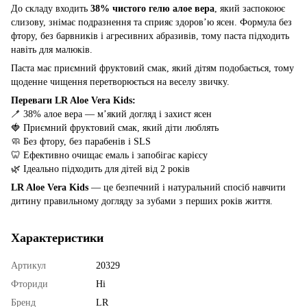
До складу входить
38% чистого гелю алое вера
, який заспокоює
слизову, знімає подразнення та сприяє здоров’ю ясен. Формула без
фтору, без барвників і агресивних абразивів, тому паста підходить
навіть для малюків.
Паста має приємний фруктовий смак, який дітям подобається, тому
щоденне чищення перетворюється на веселу звичку.
Переваги LR Aloe Vera Kids:
🪥 38% алое вера — м’який догляд і захист ясен
🍓 Приємний фруктовий смак, який діти люблять
🧼 Без фтору, без парабенів і SLS
🦷 Ефективно очищає емаль і запобігає карієсу
🌿 Ідеально підходить для дітей від 2 років
LR Aloe Vera Kids
— це безпечний і натуральний спосіб навчити
дитину правильному догляду за зубами з перших років життя.
Характеристики
Артикул
20329
Фториди
Ні
Бренд
LR