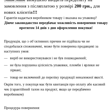
замовлення з післяплатою у розмірі
200 грн.,
для
нових клієнтів
!!!
Гарантія надається виробником товару і вказана на упаковці!
Діюче законодавство передбачає можливість повернення товару
протягом 14 днів з дня оформлення покупки!
Продукція, що з об’єктивних причин не підійшла чи не
сподобалася споживачеві, може бути повернена продавцеві за
наступних умов:
виріб не використовувався і не був пошкоджений;
не була порушена цілісність упаковки, пломби і ярлики не
зірвані;
товар не включений до переліку продукції неналежної якості.
Окрім того, у покупця має бути квитанція про оплату або касовий
чек (гарантійний талон на продукт, якщо це передбачено
виробником)
Процедура повернення: