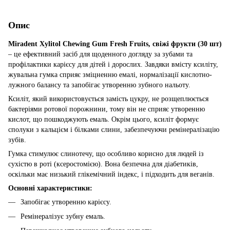
Опис
Miradent Xylitol Chewing Gum Fresh Fruits, свіжі фрукти (30 шт)
– це ефективний засіб для щоденного догляду за зубами та
профілактики карієсу для дітей і дорослих. Завдяки вмісту ксиліту,
жувальна гумка сприяє зміцненню емалі, нормалізації кислотно-
лужного балансу та запобігає утворенню зубного нальоту.
Ксиліт, який використовується замість цукру, не розщеплюється
бактеріями ротової порожнини, тому він не сприяє утворенню
кислот, що пошкоджують емаль. Окрім цього, ксиліт формує
сполуки з кальцієм і білками слини, забезпечуючи ремінералізацію
зубів.
Гумка стимулює слинотечу, що особливо корисно для людей із
сухістю в роті (ксеростомією). Вона безпечна для діабетиків,
оскільки має низький глікемічний індекс, і підходить для веганів.
Основні характеристики:
Запобігає утворенню карієсу.
Ремінералізує зубну емаль.