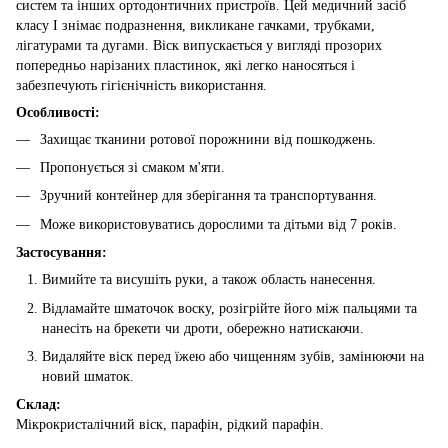
систем та інших ортодонтичних пристроїв. Цей медичний засіб
класу І знімає подразнення, викликане гачками, трубками,
лігатурами та дугами. Віск випускається у вигляді прозорих
попередньо нарізаних пластинок, які легко наносяться і
забезпечують гігієнічність використання.
Особливості:
Захищає тканини ротової порожнини від пошкоджень.
Пропонується зі смаком м'яти.
Зручний контейнер для зберігання та транспортування.
Може використовуватись дорослими та дітьми від 7 років.
Застосування:
Вимийте та висушіть руки, а також область нанесення.
Відламайте шматочок воску, розігрійте його між пальцями та
нанесіть на брекети чи дроти, обережно натискаючи.
Видаляйте віск перед їжею або чищенням зубів, замінюючи на
новий шматок.
Склад:
Мікрокристалічний віск, парафін, рідкий парафін.