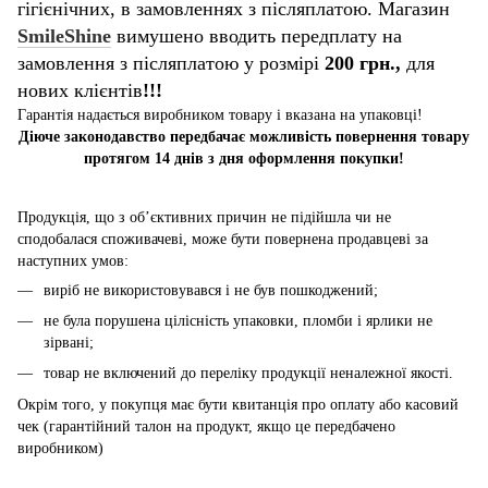
гігієнічних, в замовленнях з післяплатою. Магазин
SmileShine
вимушено вводить передплату на
замовлення з післяплатою у розмірі
200 грн.,
для
нових клієнтів
!!!
Гарантія надається виробником товару і вказана на упаковці!
Діюче законодавство передбачає можливість повернення товару
протягом 14 днів з дня оформлення покупки!
Продукція, що з об’єктивних причин не підійшла чи не
сподобалася споживачеві, може бути повернена продавцеві за
наступних умов:
виріб не використовувався і не був пошкоджений;
не була порушена цілісність упаковки, пломби і ярлики не
зірвані;
товар не включений до переліку продукції неналежної якості.
Окрім того, у покупця має бути квитанція про оплату або касовий
чек (гарантійний талон на продукт, якщо це передбачено
виробником)