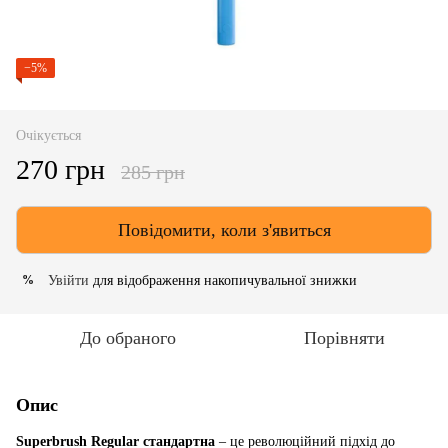
−5%
Очікується
270 грн
285 грн
Повідомити, коли з'явиться
Увійти
для відображення накопичувальної знижки
%
До обраного
Порівняти
Опис
Superbrush Regular стандартна
– це революційний підхід до