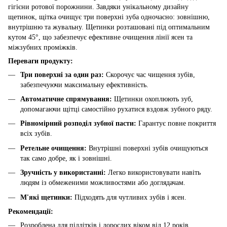
гігієни ротової порожнини. Завдяки унікальному дизайну
щетинок, щітка очищує три поверхні зуба одночасно: зовнішню,
внутрішню та жувальну. Щетинки розташовані під оптимальним
кутом 45°, що забезпечує ефективне очищення лінії ясен та
міжзубних проміжків.
Переваги продукту:
Три поверхні за один раз:
Скорочує час чищення зубів,
забезпечуючи максимальну ефективність.
Автоматичне спрямування:
Щетинки охоплюють зуб,
допомагаючи щітці самостійно рухатися вздовж зубного ряду.
Рівномірний розподіл зубної пасти:
Гарантує повне покриття
всіх зубів.
Ретельне очищення:
Внутрішні поверхні зубів очищуються
так само добре, як і зовнішні.
Зручність у використанні:
Легко використовувати навіть
людям із обмеженими можливостями або доглядачам.
М'які щетинки:
Підходять для чутливих зубів і ясен.
Рекомендації:
Розроблена для підлітків і дорослих віком від 12 років.