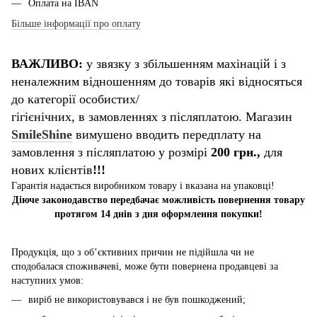
Оплата на IBAN
Більше інформації про оплату
ВАЖЛИВО:
у звязку з збільшенням махінацій і з
неналежним відношенням до товарів які відносяться
до категорії особистих/
гігієнічних, в замовленнях з післяплатою. Магазин
SmileShine
вимушено вводить передплату на
замовлення з післяплатою у розмірі
200 грн.,
для
нових клієнтів
!!!
Гарантія надається виробником товару і вказана на упаковці!
Діюче законодавство передбачає можливість повернення товару
протягом 14 днів з дня оформлення покупки!
Продукція, що з об’єктивних причин не підійшла чи не
сподобалася споживачеві, може бути повернена продавцеві за
наступних умов:
виріб не використовувався і не був пошкоджений;