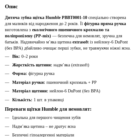
Опис
Дитяча зубна щітка Humble PBBT0001-10
спеціально створена
для малюків від народження до 2 років. Її
фігурна пряма ручка
виготовлена з
екологічного пшеничного крохмалю та
поліпропілену (PP-mix)
— безпечна для немовлят, зручна для
батьків. Надзвичайно м’яка щетина
extrasoft
із нейлону-6 DuPont
(без BPA) дбайливо очищає перші зубки, не травмуючи ніжні ясна.
Вік:
0–2 роки
Жорсткість щетини:
надм’яка (extrasoft)
Форма:
фігурна ручка
Матеріал ручки:
пшеничний крохмаль + PP
Матеріал щетини:
нейлон-6 DuPont (без BPA)
Кількість:
1 шт. в упаковці
Переваги щітки Humble для немовлят:
Ідеальна для першого чищення зубів
Надм’яка щетина – не дратує ясна
Безпечні гіпоалергенні матеріали