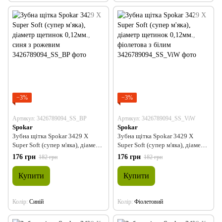
−3%
−3%
Артикул: 3426789094_SS_BP
Артикул: 3426789094_SS_ViW
Spokar
Spokar
Зубна щітка Spokar 3429 X
Зубна щітка Spokar 3429 X
Super Soft (супер м'яка), діаметр
Super Soft (супер м'яка), діаметр
щетинок 0,12мм., синя з
щетинок 0,12мм., фіолетова з
176 грн
176 грн
182 грн
182 грн
рожевим
білим
Купити
Купити
Колір
Синій
Колір
Фіолетовий