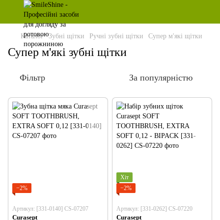
Каталог
Зубні щітки
Ручні зубні щітки
Супер м'які щітки
Супер м'які зубні щітки
Фільтр
За популярністю
Хіт
−2%
−2%
Артикул: [331-0140] CS-07207
Артикул: [331-0262] CS-07220
Curasept
Curasept