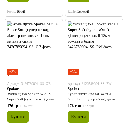
Колір
Білий
Колір
Зелений
−3%
−3%
Артикул: 3426789094_SS_GB
Артикул: 3426789094_SS_PW
Spokar
Spokar
Зубна щітка Spokar 3429 X
Зубна щітка Spokar 3429 X
Super Soft (супер м'яка), діаметр
Super Soft (супер м'яка), діаметр
щетинок 0,12мм., зелена з синім
щетинок 0,12мм., рожева з білим
176 грн
176 грн
182 грн
182 грн
Купити
Купити