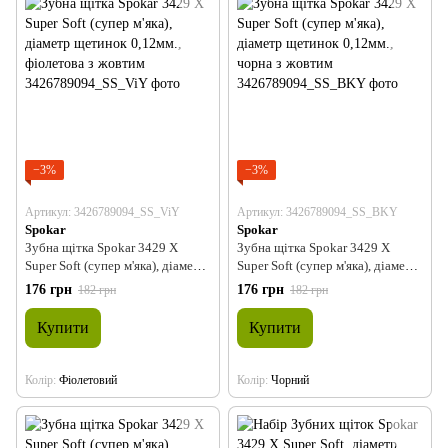
−3%
−3%
Артикул: 3426789094_SS_ViY
Артикул: 3426789094_SS_BKY
Spokar
Spokar
Зубна щітка Spokar 3429 X
Зубна щітка Spokar 3429 X
Super Soft (супер м'яка), діаметр
Super Soft (супер м'яка), діаметр
щетинок 0,12мм., фіолетова з
щетинок 0,12мм., чорна з
176 грн
176 грн
182 грн
182 грн
жовтим
жовтим
Купити
Купити
Колір
Фіолетовий
Колір
Чорний