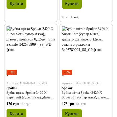
Купити
Купити
Колір
Білий
−3%
−3%
Артикул: 3426789094_SS_WB
Артикул: 3426789094_SS_GP
Spokar
Spokar
Зубна щітка Spokar 3429 X
Зубна щітка Spokar 3429 X
Super Soft (супер м'яка), діаметр
Super Soft (супер м'яка), діаметр
щетинок 0,12мм., біла з синім
щетинок 0,12мм., зелена з
176 грн
176 грн
182 грн
182 грн
рожевим
Купити
Купити