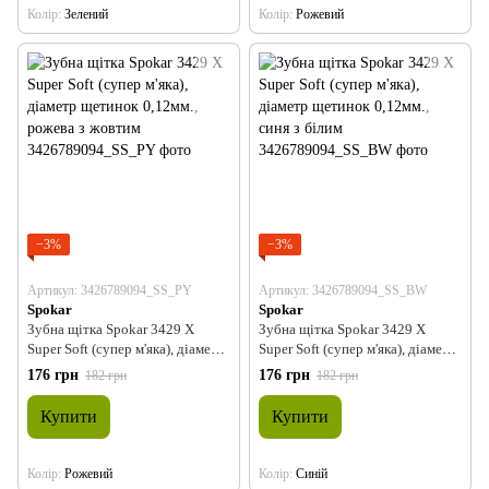
Колір
Зелений
Колір
Рожевий
−3%
−3%
Артикул: 3426789094_SS_PY
Артикул: 3426789094_SS_BW
Spokar
Spokar
Зубна щітка Spokar 3429 X
Зубна щітка Spokar 3429 X
Super Soft (супер м'яка), діаметр
Super Soft (супер м'яка), діаметр
щетинок 0,12мм., рожева з
щетинок 0,12мм., синя з білим
176 грн
176 грн
182 грн
182 грн
жовтим
Купити
Купити
Колір
Рожевий
Колір
Синій