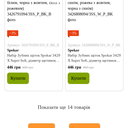
−3%
−3%
Артикул: 3426791094/3SS_P_BK_B
Артикул: 3426808094/3SS_W_P_BK
Spokar
Spokar
Набір Зубних щіток Spokar 3429
Набір Зубних щіток Spokar 3429
X Super Soft, діаметр щетинок
X Super Soft, діаметр щетинок
0,15мм.,(рожева з білим, чорна з
0,15мм.,(біла з синім, рожева з
446 грн
446 грн
460 грн
460 грн
жовтим, синя з рожевим)
жовтим, чорна з синім)
Купити
Купити
Показати ще 14 товарів