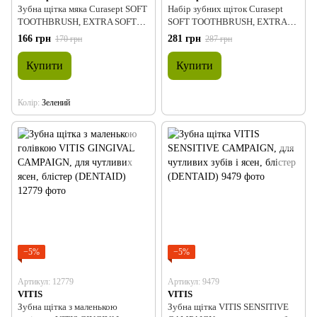
Зубна щітка мяка Curasept SOFT
Набір зубних щіток Curasept
TOOTHBRUSH, EXTRA SOFT
SOFT TOOTHBRUSH, EXTRA
0,12
SOFT 0,12 - BIPACK
166 грн
281 грн
170 грн
287 грн
Купити
Купити
Колір
Зелений
−5%
−5%
Артикул: 12779
Артикул: 9479
VITIS
VITIS
Зубна щітка з маленькою
Зубна щітка VITIS SENSITIVE