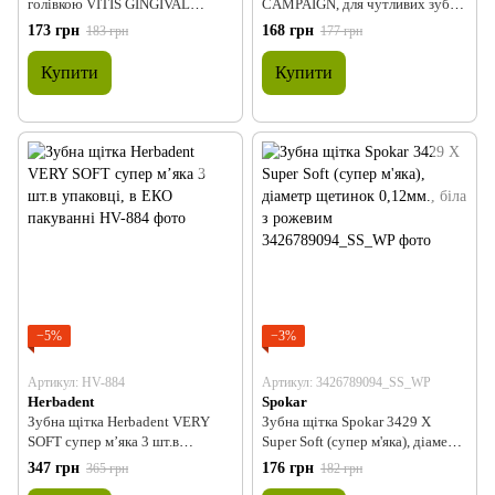
голівкою VITIS GINGIVAL
CAMPAIGN, для чутливих зубів
CAMPAIGN, для чутливих ясен,
і ясен, блістер (DENTAID)
173 грн
168 грн
183 грн
177 грн
блістер (DENTAID)
Купити
Купити
−5%
−3%
Артикул: HV-884
Артикул: 3426789094_SS_WP
Herbadent
Spokar
Зубна щітка Herbadent VERY
Зубна щітка Spokar 3429 X
SOFT супер м’яка 3 шт.в
Super Soft (супер м'яка), діаметр
упаковці, в ЕКО пакуванні
щетинок 0,12мм., біла з рожевим
347 грн
176 грн
365 грн
182 грн