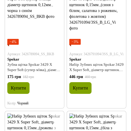
−4%
−3%
Артикул: 3426789094_SS_BKB
Артикул: 3426791094/3SS_B_LG_Vi
Spokar
Spokar
Зубна щітка Spokar 3429 X
Набір Зубних щіток Spokar 3429
Super Soft (супер м'яка), діаметр
X Super Soft, діаметр щетинок
щетинок 0,12мм., чорна з синім
0,15мм.,(синя з білим, салатова з
175 грн
446 грн
182 грн
460 грн
рожевим, фіолетова з жовтим)
Купити
Купити
Колір
Чорний