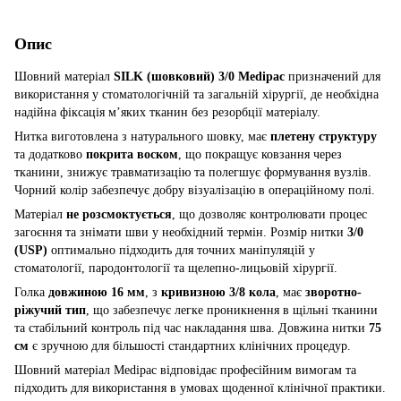
Опис
Шовний матеріал
SILK (шовковий) 3/0 Medipac
призначений для
використання у стоматологічній та загальній хірургії, де необхідна
надійна фіксація м’яких тканин без резорбції матеріалу.
Нитка виготовлена з натурального шовку, має
плетену структуру
та додатково
покрита воском
, що покращує ковзання через
тканини, знижує травматизацію та полегшує формування вузлів.
Чорний колір забезпечує добру візуалізацію в операційному полі.
Матеріал
не розсмоктується
, що дозволяє контролювати процес
загоєння та знімати шви у необхідний термін. Розмір нитки
3/0
(USP)
оптимально підходить для точних маніпуляцій у
стоматології, пародонтології та щелепно-лицьовій хірургії.
Голка
довжиною 16 мм
, з
кривизною 3/8 кола
, має
зворотно-
ріжучий тип
, що забезпечує легке проникнення в щільні тканини
та стабільний контроль під час накладання шва. Довжина нитки
75
см
є зручною для більшості стандартних клінічних процедур.
Шовний матеріал Medipac відповідає професійним вимогам та
підходить для використання в умовах щоденної клінічної практики.