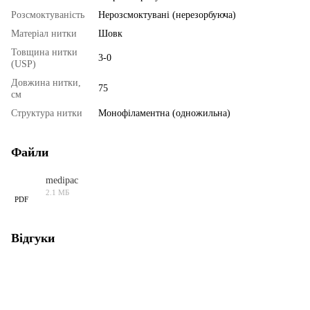
Розсмоктуваність
Нерозсмоктувані (нерезорбуюча)
Матеріал нитки
Шовк
Товщина нитки
3-0
(USP)
Довжина нитки,
75
см
Структура нитки
Монофіламентна (одножильна)
Файли
medipac
2.1 МБ
PDF
Відгуки