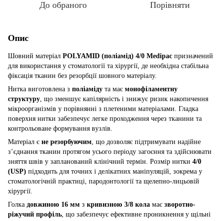
До обраного
Порівняти
Опис
Шовний матеріал
POLYAMID (поліамід) 4/0 Medipac
призначений
для використання у стоматології та хірургії, де необхідна стабільна
фіксація тканин без резорбції шовного матеріалу.
Нитка виготовлена з
поліаміду
та має
монофіламентну
структуру
, що зменшує капілярність і знижує ризик накопичення
мікроорганізмів у порівнянні з плетеними матеріалами. Гладка
поверхня нитки забезпечує легке проходження через тканини та
контрольоване формування вузлів.
Матеріал є
не резорбуючим
, що дозволяє підтримувати надійне
з’єднання тканин протягом усього періоду загоєння та здійснювати
зняття швів у запланований клінічний термін. Розмір нитки
4/0
(USP)
підходить для точних і делікатних маніпуляцій, зокрема у
стоматологічній практиці, пародонтології та щелепно-лицьовій
хірургії.
Голка
довжиною 16 мм
з
кривизною 3/8 кола
має
зворотно-
ріжучий профіль
, що забезпечує ефективне проникнення у щільні