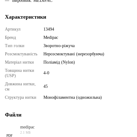
Виробник: MEDIPAC
Характеристики
Артикул
13494
Бренд
Medipac
Тип голки
Зворотно-ріжуча
Розсмоктуваність
Нерозсмоктувані (нерезорбуюча)
Матеріал нитки
Поліамід (Nylon)
Товщина нитки
4-0
(USP)
Довжина нитки,
45
см
Структура нитки
Монофіламентна (одножильна)
Файли
medipac
2.1 МБ
PDF