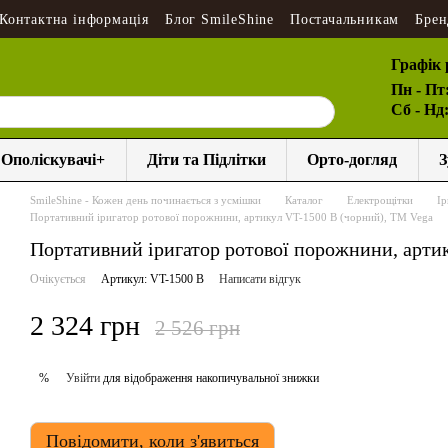
Контактна інформація
Блог SmileShine
Постачальникам
Брен
Графік 
Пн - Пт
Сб - Нд
Ополіскувачі+
Діти та Підлітки
Орто-догляд
З
SmileShine - Кожен день починається з усмішки
Каталог
Електрощітки
Ір
Портативний іригатор ротової порожнини, артикул VT-1500 B (чорний), ТМ Vega
Портативний іригатор ротової порожнини, арти
Очікується
Артикул: VT-1500 B
Написати відгук
2 324 грн
2 526 грн
Увійти
для відображення накопичувальної знижки
%
Повідомити, коли з'явиться