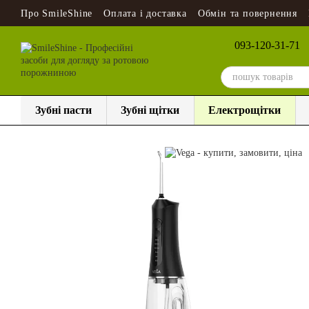
Перейти до основного контенту
Про SmileShine
Оплата і доставка
Обмін та повернення
093-120-31-71
Зубні пасти
Зубні щітки
Електрощітки