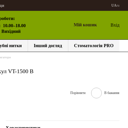
ди
UA
ru
роботи:
Мій кошик
Вхід
:
10.00–18.00
: Вихідний
убні нитки
Інший догляд
Стоматологія PRO
игатори
кул VT-1500 B
Порівняти
В бажання
Характеристики