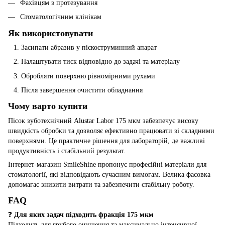
Фахівцям з протезування
Стоматологічним клінікам
Як використовувати
Засипати абразив у піскоструминний апарат
Налаштувати тиск відповідно до задачі та матеріалу
Обробляти поверхню рівномірними рухами
Після завершення очистити обладнання
Чому варто купити
Пісок зуботехнічний Alustar Labor 175 мкм забезпечує високу
швидкість обробки та дозволяє ефективно працювати зі складними
поверхнями. Це практичне рішення для лабораторій, де важливі
продуктивність і стабільний результат.
Інтернет-магазин SmileShine пропонує професійні матеріали для
стоматології, які відповідають сучасним вимогам. Велика фасовка
допомагає знизити витрати та забезпечити стабільну роботу.
FAQ
❓
Для яких задач підходить фракція 175 мкм
Підходить для грубого очищення та максимально інтенсивної