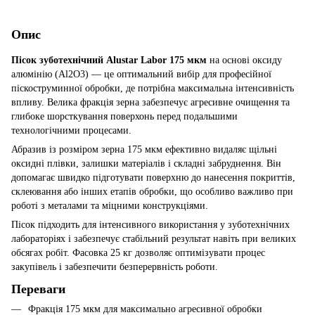
Опис
Пісок зуботехнічний Alustar Labor 175 мкм
на основі оксиду
алюмінію (Al2O3) — це оптимальний вибір для професійної
піскоструминної обробки, де потрібна максимальна інтенсивність
впливу. Велика фракція зерна забезпечує агресивне очищення та
глибоке шорсткування поверхонь перед подальшими
технологічними процесами.
Абразив із розміром зерна 175 мкм ефективно видаляє щільні
оксидні плівки, залишки матеріалів і складні забруднення. Він
допомагає швидко підготувати поверхню до нанесення покриттів,
склеювання або інших етапів обробки, що особливо важливо при
роботі з металами та міцними конструкціями.
Пісок підходить для інтенсивного використання у зуботехнічних
лабораторіях і забезпечує стабільний результат навіть при великих
обсягах робіт. Фасовка 25 кг дозволяє оптимізувати процес
закупівель і забезпечити безперервність роботи.
Переваги
Фракція 175 мкм для максимально агресивної обробки