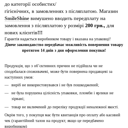
до категорії особистих/
гігієнічних, в замовленнях з післяплатою. Магазин
SmileShine
вимушено вводить передплату на
замовлення з післяплатою у розмірі
200 грн.,
для
нових клієнтів
!!!
Гарантія надається виробником товару і вказана на упаковці!
Діюче законодавство передбачає можливість повернення товару
протягом 14 днів з дня оформлення покупки!
Продукція, що з об’єктивних причин не підійшла чи не
сподобалася споживачеві, може бути повернена продавцеві за
наступних умов:
виріб не використовувався і не був пошкоджений;
не була порушена цілісність упаковки, пломби і ярлики не
зірвані;
товар не включений до переліку продукції неналежної якості.
Окрім того, у покупця має бути квитанція про оплату або касовий
чек (гарантійний талон на продукт, якщо це передбачено
виробником)