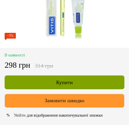
−5%
В наявності
298 грн
314 грн
Купити
Замовити швидко
Увійти
для відображення накопичувальної знижки
%