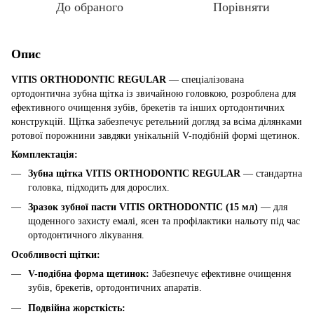
До обраного
Порівняти
Опис
VITIS ORTHODONTIC REGULAR
— спеціалізована
ортодонтична зубна щітка із звичайною головкою, розроблена для
ефективного очищення зубів, брекетів та інших ортодонтичних
конструкцій. Щітка забезпечує ретельний догляд за всіма ділянками
ротової порожнини завдяки унікальній V-подібній формі щетинок.
Комплектація:
Зубна щітка VITIS ORTHODONTIC REGULAR
— стандартна
головка, підходить для дорослих.
Зразок зубної пасти VITIS ORTHODONTIC (15 мл)
— для
щоденного захисту емалі, ясен та профілактики нальоту під час
ортодонтичного лікування.
Особливості щітки:
V-подібна форма щетинок:
Забезпечує ефективне очищення
зубів, брекетів, ортодонтичних апаратів.
Подвійна жорсткість: