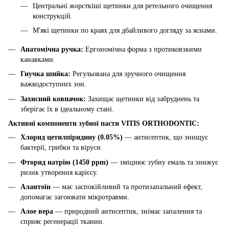
Центральні жорсткіші щетинки для ретельного очищення
конструкцій.
М'які щетинки по краях для дбайливого догляду за яснами.
Анатомічна ручка:
Ергономічна форма з протиковзкими
канавками.
Гнучка шийка:
Регульована для зручного очищення
важкодоступних зон.
Захисний ковпачок:
Захищає щетинки від забруднень та
зберігає їх в ідеальному стані.
Активні компоненти зубної пасти VITIS ORTHODONTIC:
Хлорид цетилпіридину (0.05%)
— антисептик, що знищує
бактерії, грибки та віруси.
Фторид натрію (1450 ppm)
— зміцнює зубну емаль та знижує
ризик утворення карієсу.
Алантоїн
— має заспокійливий та протизапальний ефект,
допомагає загоювати мікротравми.
Алое вера
— природний антисептик, знімає запалення та
сприяє регенерації тканин.