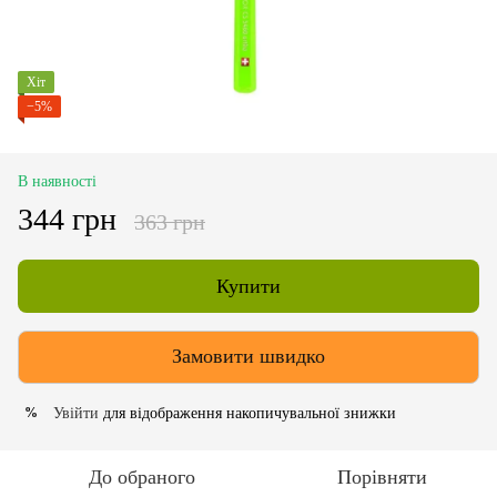
Хіт
−5%
В наявності
344 грн
363 грн
Купити
Замовити швидко
Увійти
для відображення накопичувальної знижки
%
До обраного
Порівняти