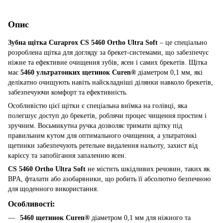
Опис
Зубна щітка Curaprox CS 5460 Ortho Ultra Soft
– це спеціально
розроблена щітка для догляду за брекет-системами, що забезпечує
ніжне та ефективне очищення зубів, ясен і самих брекетів. Щітка
має
5460 ультратонких щетинок Curen®
діаметром 0,1 мм, які
делікатно очищують навіть найскладніші ділянки навколо брекетів,
забезпечуючи комфорт та ефективність.
Особливістю цієї щітки є спеціальна виїмка на голівці, яка
полегшує доступ до брекетів, роблячи процес чищення простим і
зручним. Восьмикутна ручка дозволяє тримати щітку під
правильним кутом для оптимального очищення, а ультратонкі
щетинки забезпечують ретельне видалення нальоту, захист від
карієсу та запобігання запаленню ясен.
CS 5460 Ortho Ultra Soft
не містить шкідливих речовин, таких як
BPA, фталати або азобарвники, що робить її абсолютно безпечною
для щоденного використання.
Особливості:
5460 щетинок Curen®
діаметром 0,1 мм для ніжного та