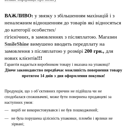
ВАЖЛИВО:
у звязку з збільшенням махінацій і з
неналежним відношенням до товарів які відносяться
до категорії особистих/
гігієнічних, в замовленнях з післяплатою. Магазин
SmileShine
вимушено вводить передплату на
замовлення з післяплатою у розмірі
200 грн.,
для
нових клієнтів
!!!
Гарантія надається виробником товару і вказана на упаковці!
Діюче законодавство передбачає можливість повернення товару
протягом 14 днів з дня оформлення покупки!
Продукція, що з об’єктивних причин не підійшла чи не
сподобалася споживачеві, може бути повернена продавцеві за
наступних умов:
виріб не використовувався і не був пошкоджений;
не була порушена цілісність упаковки, пломби і ярлики не
зірвані;