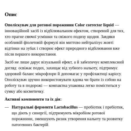
Опис
Ополіскувач для ротової порожнини Color corrector liquid
—
інноваційний засіб із відбілювальним ефектом, створений для тих,
хто прагне сяючої усмішки та свіжого подиху щодня. Завдяки
особливій фіолетовій формулі він миттєво нейтралізує жовті
відтінки на зубах і створює ефект природного відбілювання вже
після першого використання.
Засіб не лише дарує візуальний ефект, а й забезпечує комплексний
догляд: освіжає подих, захищає від зубного нальоту, підтримує
здоровий баланс мікрофлори й допомагає у профілактиці карієсу.
Ополіскувач зручно використовувати вдома чи брати із собою на
роботу та в подорожі — компактна упаковка легко поміститься у
сумку або косметичку.
Активні компоненти та їх дія:
Натуральні ферменти Lactobacillus
— пробіотик і пребіотик,
що діють у синергії, підтримують мікробіом ротової
порожнини, зменшують ризик утворення нальоту та розвитку
патогенних бактерій.