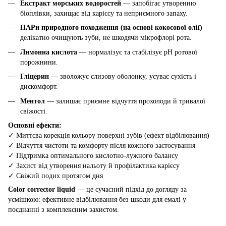
Екстракт морських водоростей
— запобігає утворенню
біоплівки, захищає від карієсу та неприємного запаху.
ПАРи природного походження (на основі кокосової олії)
—
делікатно очищують зуби, не шкодячи мікрофлорі рота.
Лимонна кислота
— нормалізує та стабілізує рН ротової
порожнини.
Гліцерин
— зволожує слизову оболонку, усуває сухість і
дискомфорт.
Ментол
— залишає приємне відчуття прохолоди й тривалої
свіжості.
Основні ефекти:
✓ Миттєва корекція кольору поверхні зубів (ефект відбілювання)
✓ Відчуття чистоти та комфорту після кожного застосування
✓ Підтримка оптимального кислотно-лужного балансу
✓ Захист від утворення нальоту й профілактика карієсу
✓ Свіжий подих протягом дня
Color corrector liquid
— це сучасний підхід до догляду за
усмішкою: ефективне відбілювання без шкоди для емалі у
поєднанні з комплексним захистом.