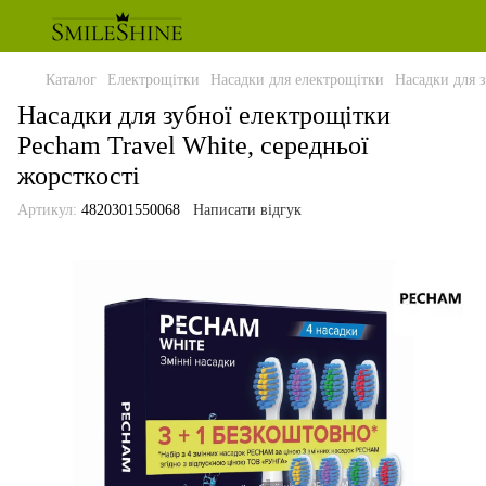
Каталог
Електрощітки
Насадки для електрощітки
Насадки для з
Насадки для зубної електрощітки
Pecham Travel White, середньої
жорсткості
Артикул:
4820301550068
Написати відгук