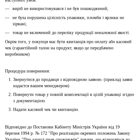
наступних умов:
виріб не використовувався і не був пошкоджений;
не була порушена цілісність упаковки, пломби і ярлики не
зірвані;
товар не включений до переліку продукції неналежної якості.
Окрім того, у покупця має бути квитанція про оплату або касовий
чек (гарантійний талон на продукт, якщо це передбачено
виробником)
Процедура повернення:
Звернутися до продавця з відповідною заявою. (приклад заяви
надаєтся вашим менеджером)
Повернути товар у повній комплектації в цілій упаковці згідно
з документацією.
Надати касовий чек чи квитанцію.
Відповідно до Постанови Кабінету Міністрів України від 19
березня 1994 р. № 172 "Про реалізацію окремих положень Закону
України "Про захист прав споживачів" товари, що відносяться до