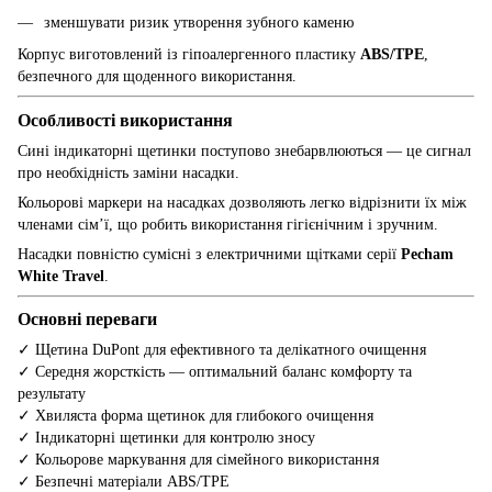
зменшувати ризик утворення зубного каменю
Корпус виготовлений із гіпоалергенного пластику
ABS/TPE
,
безпечного для щоденного використання.
Особливості використання
Сині індикаторні щетинки поступово знебарвлюються — це сигнал
про необхідність заміни насадки.
Кольорові маркери на насадках дозволяють легко відрізнити їх між
членами сім’ї, що робить використання гігієнічним і зручним.
Насадки повністю сумісні з електричними щітками серії
Pecham
White
Travel
.
Основні переваги
✓ Щетина DuPont для ефективного та делікатного очищення
✓ Середня жорсткість — оптимальний баланс комфорту та
результату
✓ Хвиляста форма щетинок для глибокого очищення
✓ Індикаторні щетинки для контролю зносу
✓ Кольорове маркування для сімейного використання
✓ Безпечні матеріали ABS/TPE