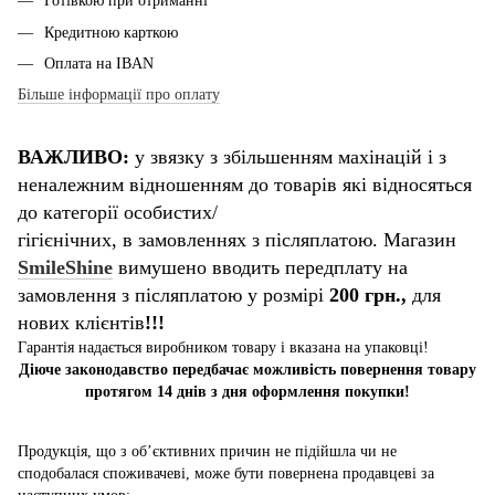
Готівкою при отриманні
Кредитною карткою
Оплата на IBAN
Більше інформації про оплату
ВАЖЛИВО:
у звязку з збільшенням махінацій і з
неналежним відношенням до товарів які відносяться
до категорії особистих/
гігієнічних, в замовленнях з післяплатою. Магазин
SmileShine
вимушено вводить передплату на
замовлення з післяплатою у розмірі
200 грн.,
для
нових клієнтів
!!!
Гарантія надається виробником товару і вказана на упаковці!
Діюче законодавство передбачає можливість повернення товару
протягом 14 днів з дня оформлення покупки!
Продукція, що з об’єктивних причин не підійшла чи не
сподобалася споживачеві, може бути повернена продавцеві за