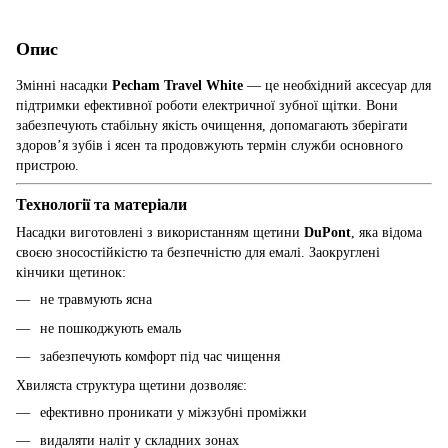
Опис
Змінні насадки
Pecham Travel
White
— це необхідний аксесуар для
підтримки ефективної роботи електричної зубної щітки. Вони
забезпечують стабільну якість очищення, допомагають зберігати
здоров’я зубів і ясен та продовжують термін служби основного
пристрою.
Технології та матеріали
Насадки виготовлені з використанням щетини
DuPont
, яка відома
своєю зносостійкістю та безпечністю для емалі. Заокруглені
кінчики щетинок:
не травмують ясна
не пошкоджують емаль
забезпечують комфорт під час чищення
Хвиляста структура щетини дозволяє:
ефективно проникати у міжзубні проміжки
видаляти наліт у складних зонах