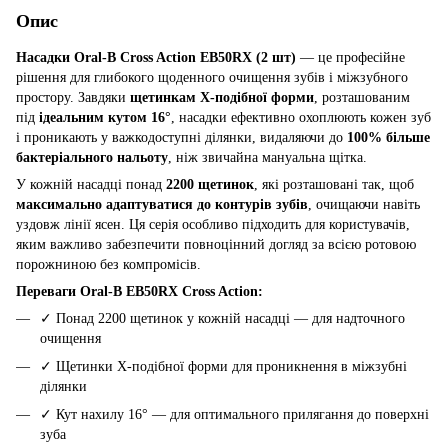
Опис
Насадки Oral-B Cross Action EB50RX (2 шт)
— це професійне
рішення для глибокого щоденного очищення зубів і міжзубного
простору. Завдяки
щетинкам X-подібної форми
, розташованим
під
ідеальним кутом 16°
, насадки ефективно охоплюють кожен зуб
і проникають у важкодоступні ділянки, видаляючи до
100% більше
бактеріального нальоту
, ніж звичайна мануальна щітка.
У кожній насадці понад
2200 щетинок
, які розташовані так, щоб
максимально адаптуватися до контурів зубів
, очищаючи навіть
уздовж лінії ясен. Ця серія особливо підходить для користувачів,
яким важливо забезпечити повноцінний догляд за всією ротовою
порожниною без компромісів.
Переваги Oral-B EB50RX Cross Action:
✓ Понад 2200 щетинок у кожній насадці — для надточного
очищення
✓ Щетинки X-подібної форми для проникнення в міжзубні
ділянки
✓ Кут нахилу 16° — для оптимального прилягання до поверхні
зуба