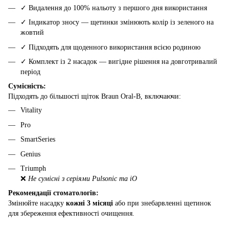
✓ Видалення до 100% нальоту з першого дня використання
✓ Індикатор зносу — щетинки змінюють колір із зеленого на
жовтий
✓ Підходять для щоденного використання всією родиною
✓ Комплект із 2 насадок — вигідне рішення на довготривалий
період
Сумісність:
Підходять до більшості щіток Braun Oral-B, включаючи:
Vitality
Pro
SmartSeries
Genius
Triumph
❌
Не сумісні з серіями Pulsonic та iO
Рекомендації стоматологів:
Змінюйте насадку
кожні 3 місяці
або при знебарвленні щетинок
для збереження ефективності очищення.