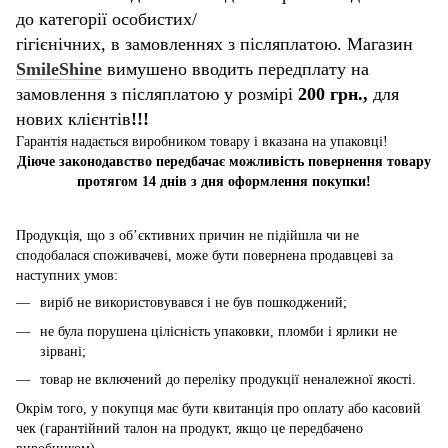
до категорії особистих/
гігієнічних, в замовленнях з післяплатою. Магазин
SmileShine
вимушено вводить передплату на
замовлення з післяплатою у розмірі
200 грн.,
для
нових клієнтів
!!!
Гарантія надається виробником товару і вказана на упаковці!
Діюче законодавство передбачає можливість повернення товару
протягом 14 днів з дня оформлення покупки!
Продукція, що з об’єктивних причин не підійшла чи не
сподобалася споживачеві, може бути повернена продавцеві за
наступних умов:
виріб не використовувався і не був пошкоджений;
не була порушена цілісність упаковки, пломби і ярлики не
зірвані;
товар не включений до переліку продукції неналежної якості.
Окрім того, у покупця має бути квитанція про оплату або касовий
чек (гарантійний талон на продукт, якщо це передбачено