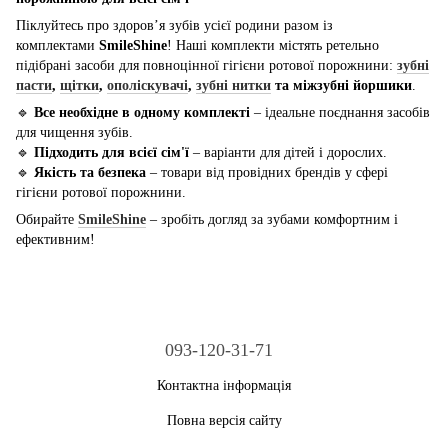
Піклуйтесь про здоров’я зубів усієї родини разом із
комплектами
SmileShine
! Наші комплекти містять ретельно
підібрані засоби для повноцінної гігієни ротової порожнини:
зубні
пасти
,
щітки
,
ополіскувачі
,
зубні нитки
та міжзубні йоршики
.
🔹
Все необхідне в одному комплекті
– ідеальне поєднання засобів
для чищення зубів.
🔹
Підходить для всієї сім'ї
– варіанти для дітей і дорослих.
🔹
Якість та безпека
– товари від провідних брендів у сфері
гігієни ротової порожнини.
Обирайте
SmileShine
– зробіть догляд за зубами комфортним і
ефективним!
093-120-31-71
Контактна інформація
Повна версія сайту