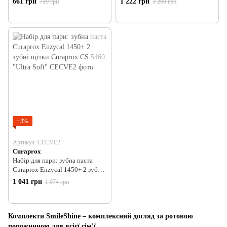
661 грн
1 222 грн
719 грн
1 260 грн
−3%
Артикул: CECVE2
Curaprox
Набір для пари: зубна паста
Curaprox Enzycal 1450+ 2 зубні
щітки Curaprox CS 5460 "Ultra
1 041 грн
1 074 грн
Soft"
Комплекти SmileShine – комплексний догляд за ротовою
порожниною для всієї сім'ї