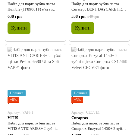
Набір для пари: зубна паста
Набір для пари: зубна паста
Humble (TP89001F) м'ята з
Curasept DENT DAYCARE PROT
фтором+ 2 зубні щітки Pesitro
BOOSTER FRUIT SENSATION+
638 грн
538 грн
549 грн
12680 FeatherSoft
набір зубних щіток Curasept
SOFT TOOTHBRUSH
Купити
Купити
Новинка
Новинка
−8%
−3%
Артикул: VAPP1
Артикул: CECVE1
VITIS
Curaprox
Набір для пари: зубна паста
Набір для пари: зубна паста
VITIS ANTICARIES+ 2 зубні
Curaprox Enzycal 1450+ 2 зубні
щітки Pesitro 6580 Ultra Soft
щітки Curaprox CS12460 Velvet