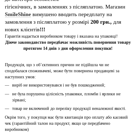
гігієнічних, в замовленнях з післяплатою. Магазин
SmileShine
вимушено вводить передплату на
замовлення з післяплатою у розмірі
200 грн.,
для
нових клієнтів
!!!
Гарантія надається виробником товару і вказана на упаковці!
Діюче законодавство передбачає можливість повернення товару
протягом 14 днів з дня оформлення покупки!
Продукція, що з об’єктивних причин не підійшла чи не
сподобалася споживачеві, може бути повернена продавцеві за
наступних умов:
виріб не використовувався і не був пошкоджений;
не була порушена цілісність упаковки, пломби і ярлики не
зірвані;
товар не включений до переліку продукції неналежної якості.
Окрім того, у покупця має бути квитанція про оплату або касовий
чек (гарантійний талон на продукт, якщо це передбачено
виробником)