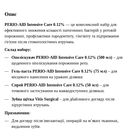
Опис
PERIO-AID Intensive Care 0.12%
— це комплексний набір для
ефективного зниження кількості патогенних бактерій у ротовій
порожнині, профілактики пародонтиту, гінгівіту та підтримання
гігієни після стоматологічних втручань.
Склад набору:
Ополіскувач PERIO-AID Intensive Care 0.12% (500 мл)
– для
щоденного ополіскування порожнини рота.
Гель-паста PERIO-AID Intensive Care 0.12% (75 мл)
– для
місцевого нанесення на уражені ділянки.
Спрей PERIO-AID Intensive Care 0.12% (50 мл)
– для
точкового застосування на важкодоступних ділянках.
Зубна щітка Vitis Surgical
– для дбайливого догляду після
хірургічних втручань.
Призначення:
Для догляду після імплантації, операцій на м’яких тканинах,
видалення зубів.