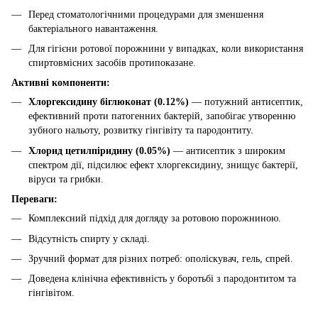
Перед стоматологічними процедурами для зменшення
бактеріального навантаження.
Для гігієни ротової порожнини у випадках, коли використання
спиртовмісних засобів протипоказане.
Активні компоненти:
Хлоргексидину біглюконат (0.12%)
— потужний антисептик,
ефективний проти патогенних бактерій, запобігає утворенню
зубного нальоту, розвитку гінгівіту та пародонтиту.
Хлорид цетилпіридину (0.05%)
— антисептик з широким
спектром дії, підсилює ефект хлоргексидину, знищує бактерії,
віруси та грибки.
Переваги:
Комплексний підхід для догляду за ротовою порожниною.
Відсутність спирту у складі.
Зручний формат для різних потреб: ополіскувач, гель, спрей.
Доведена клінічна ефективність у боротьбі з пародонтитом та
гінгівітом.