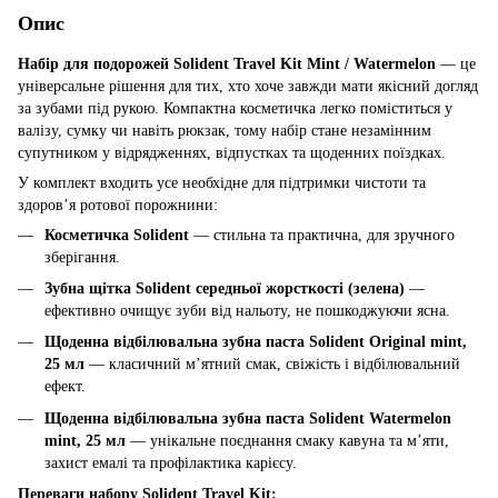
Опис
Набір для подорожей Solident Travel Kit Mint / Watermelon
— це
універсальне рішення для тих, хто хоче завжди мати якісний догляд
за зубами під рукою. Компактна косметичка легко поміститься у
валізу, сумку чи навіть рюкзак, тому набір стане незамінним
супутником у відрядженнях, відпустках та щоденних поїздках.
У комплект входить усе необхідне для підтримки чистоти та
здоров’я ротової порожнини:
Косметичка Solident
— стильна та практична, для зручного
зберігання.
Зубна щітка Solident середньої жорсткості (зелена)
—
ефективно очищує зуби від нальоту, не пошкоджуючи ясна.
Щоденна відбілювальна зубна паста Solident Original mint,
25 мл
— класичний м’ятний смак, свіжість і відбілювальний
ефект.
Щоденна відбілювальна зубна паста Solident Watermelon
mint, 25 мл
— унікальне поєднання смаку кавуна та м’яти,
захист емалі та профілактика карієсу.
Переваги набору Solident Travel Kit: