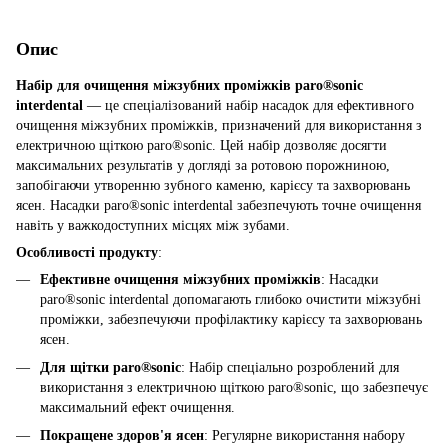
Опис
Набір для очищення міжзубних проміжків paro®sonic
interdental
— це спеціалізований набір насадок для ефективного
очищення міжзубних проміжків, призначений для використання з
електричною щіткою paro®sonic. Цей набір дозволяє досягти
максимальних результатів у догляді за ротовою порожниною,
запобігаючи утворенню зубного каменю, карієсу та захворювань
ясен. Насадки paro®sonic interdental забезпечують точне очищення
навіть у важкодоступних місцях між зубами.
Особливості продукту
:
Ефективне очищення міжзубних проміжків
: Насадки
paro®sonic interdental допомагають глибоко очистити міжзубні
проміжки, забезпечуючи профілактику карієсу та захворювань
ясен.
Для щітки paro®sonic
: Набір спеціально розроблений для
використання з електричною щіткою paro®sonic, що забезпечує
максимальний ефект очищення.
Покращене здоров'я ясен
: Регулярне використання набору