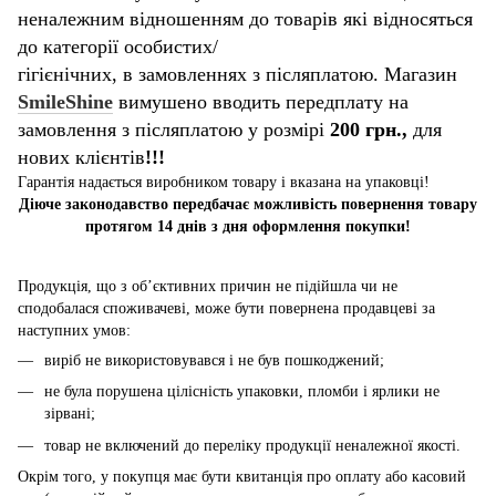
неналежним відношенням до товарів які відносяться
до категорії особистих/
гігієнічних, в замовленнях з післяплатою. Магазин
SmileShine
вимушено вводить передплату на
замовлення з післяплатою у розмірі
200 грн.,
для
нових клієнтів
!!!
Гарантія надається виробником товару і вказана на упаковці!
Діюче законодавство передбачає можливість повернення товару
протягом 14 днів з дня оформлення покупки!
Продукція, що з об’єктивних причин не підійшла чи не
сподобалася споживачеві, може бути повернена продавцеві за
наступних умов:
виріб не використовувався і не був пошкоджений;
не була порушена цілісність упаковки, пломби і ярлики не
зірвані;
товар не включений до переліку продукції неналежної якості.
Окрім того, у покупця має бути квитанція про оплату або касовий