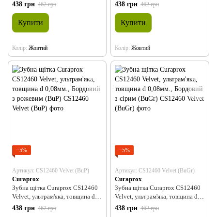
0,08мм., Жовтий з пурпурним
0,08мм., Жовтий з рожевим (YP)
438 грн
438 грн
462 грн
462 грн
(YPp)
Купити
Купити
Колір
Жовтий
Колір
Жовтий
−5%
−5%
Артикул: CS12460 Velvet (BuP)
Артикул: CS12460 Velvet (BuGr)
Curaprox
Curaprox
Зубна щітка Curaprox CS12460
Зубна щітка Curaprox CS12460
Velvet, ультрам'яка, товщина d
Velvet, ультрам'яка, товщина d
0,08мм., Бордовий з рожевим
0,08мм., Бордовий з сірим
438 грн
438 грн
462 грн
462 грн
(BuP)
(BuGr)