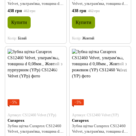
Velvet, ультрам'яка, товщина d
Velvet, ультрам'яка, товщина d
0,08мм., Білий з фіолетовим
0,08мм., Жовтий з сірим (YGr)
438 грн
438 грн
462 грн
462 грн
(WVi)
Купити
Купити
Колір
Білий
Колір
Жовтий
−5%
−5%
Артикул: CS12460 Velvet (YPp)
Артикул: CS12460 Velvet (YP)
Curaprox
Curaprox
Зубна щітка Curaprox CS12460
Зубна щітка Curaprox CS12460
Velvet, ультрам'яка, товщина d
Velvet, ультрам'яка, товщина d