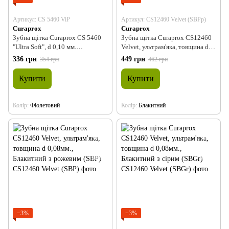
Артикул: CS 5460 ViP
Артикул: CS12460 Velvet (SBPp)
Curaprox
Curaprox
Зубна щітка Curaprox CS 5460
Зубна щітка Curaprox CS12460
"Ultra Soft", d 0,10 мм.
Velvet, ультрам'яка, товщина d
Фіолетовий з рожевим (ViP)
0,08мм., Блакитний з пурпурним
336 грн
449 грн
354 грн
462 грн
(SBPp)
Купити
Купити
Колір
Фіолетовий
Колір
Блакитний
−3%
−3%