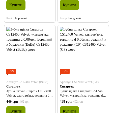
Купити
Купити
Колір
Бордовий
Колір
Бордовий
−3%
−5%
Артикул: CS12460 Velvet (BuBu)
Артикул: CS12460 Velvet (GP)
Curaprox
Curaprox
Зубна щітка Curaprox CS12460
Зубна щітка Curaprox CS12460
Velvet, ультрам'яка, товщина d
Velvet, ультрам'яка, товщина d
0,08мм., Бордовий з бордовим
0,08мм., Зелений з рожевим (GP)
449 грн
438 грн
462 грн
462 грн
(BuBu)
Купити
Купити