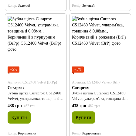
Колір
Зелений
Колір
Зелений
−5%
−5%
Артикул: CS12460 Velvet (BrPp)
Артикул: CS12460 Velvet (BrP)
Curaprox
Curaprox
Зубна щітка Curaprox CS12460
Зубна щітка Curaprox CS12460
Velvet, ультрам'яка, товщина d
Velvet, ультрам'яка, товщина d
0,08мм., Коричневий з
0,08мм., Коричневий з рожевим
438 грн
438 грн
462 грн
462 грн
пурпурним (BrPp)
(BrP)
Купити
Купити
Колір
Коричневий
Колір
Коричневий