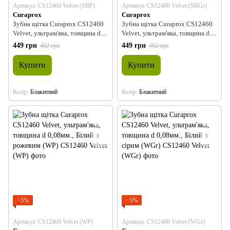
Артикул: CS12460 Velvet (SBP)
Артикул: CS12460 Velvet (SBGr)
Curaprox
Curaprox
Зубна щітка Curaprox CS12460
Зубна щітка Curaprox CS12460
Velvet, ультрам'яка, товщина d
Velvet, ультрам'яка, товщина d
0,08мм., Блакитний з рожевим
0,08мм., Блакитний з сірим
449 грн
449 грн
462 грн
462 грн
(SBP)
(SBGr)
Купити
Купити
Колір
Блакитний
Колір
Блакитний
−5%
−5%
Артикул: CS12460 Velvet (WP)
Артикул: CS12460 Velvet (WGr)