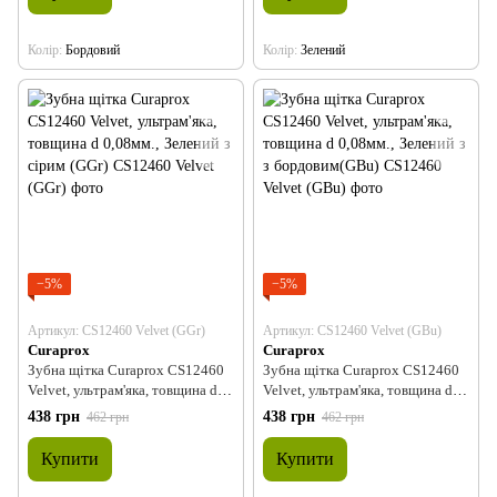
Колір
Бордовий
Колір
Зелений
−5%
−5%
Артикул: CS12460 Velvet (GGr)
Артикул: CS12460 Velvet (GBu)
Curaprox
Curaprox
Зубна щітка Curaprox CS12460
Зубна щітка Curaprox CS12460
Velvet, ультрам'яка, товщина d
Velvet, ультрам'яка, товщина d
0,08мм., Зелений з сірим (GGr)
0,08мм., Зелений з з
438 грн
438 грн
462 грн
462 грн
бордовим(GBu)
Купити
Купити