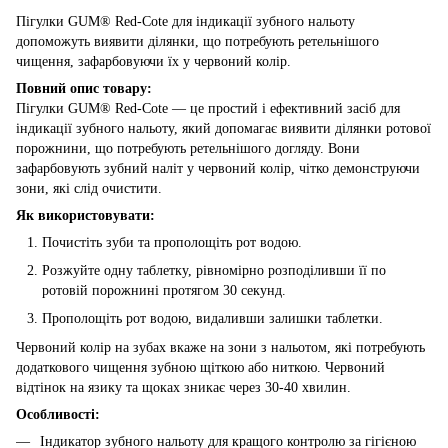
Пігулки GUM® Red-Cote для індикації зубного нальоту
допоможуть виявити ділянки, що потребують ретельнішого
чищення, зафарбовуючи їх у червоний колір.
Повний опис товару:
Пігулки GUM® Red-Cote — це простий і ефективний засіб для
індикації зубного нальоту, який допомагає виявити ділянки ротової
порожнини, що потребують ретельнішого догляду. Вони
зафарбовують зубний наліт у червоний колір, чітко демонструючи
зони, які слід очистити.
Як використовувати:
Почистіть зуби та прополощіть рот водою.
Розжуйте одну таблетку, рівномірно розподіливши її по
ротовій порожнині протягом 30 секунд.
Прополощіть рот водою, видаливши залишки таблетки.
Червоний колір на зубах вкаже на зони з нальотом, які потребують
додаткового чищення зубною щіткою або ниткою. Червоний
відтінок на язику та щоках зникає через 30-40 хвилин.
Особливості:
Індикатор зубного нальоту для кращого контролю за гігієною