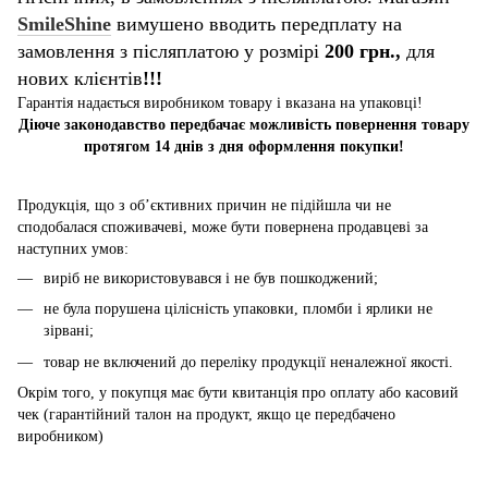
SmileShine
вимушено вводить передплату на
замовлення з післяплатою у розмірі
200 грн.,
для
нових клієнтів
!!!
Гарантія надається виробником товару і вказана на упаковці!
Діюче законодавство передбачає можливість повернення товару
протягом 14 днів з дня оформлення покупки!
Продукція, що з об’єктивних причин не підійшла чи не
сподобалася споживачеві, може бути повернена продавцеві за
наступних умов:
виріб не використовувався і не був пошкоджений;
не була порушена цілісність упаковки, пломби і ярлики не
зірвані;
товар не включений до переліку продукції неналежної якості.
Окрім того, у покупця має бути квитанція про оплату або касовий
чек (гарантійний талон на продукт, якщо це передбачено
виробником)