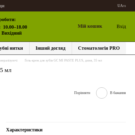
ди
UA
ru
роботи:
Мій кошик
Вхід
:
10.00–18.00
: Вихідний
убні нитки
Інший догляд
Стоматологія PRO
інералізуючі
Гель-крем для зубів GC MI PASTE PLUS, диня, 35 мл
35 мл
Порівняти
В бажання
Характеристики