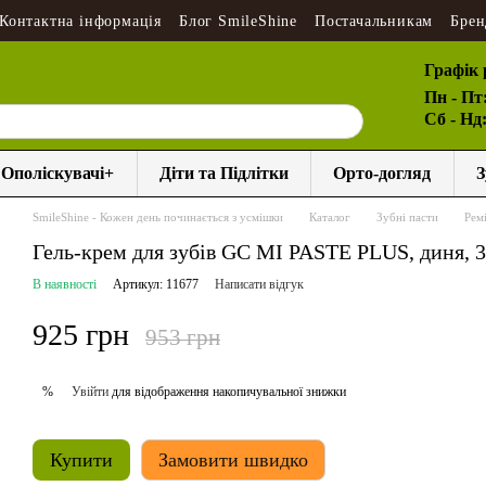
Контактна інформація
Блог SmileShine
Постачальникам
Брен
Графік 
Пн - Пт
Сб - Нд
Ополіскувачі+
Діти та Підлітки
Орто-догляд
З
SmileShine - Кожен день починається з усмішки
Каталог
Зубні пасти
Рем
Гель-крем для зубів GC MI PASTE PLUS, диня, 
В наявності
Артикул: 11677
Написати відгук
925 грн
953 грн
Увійти
для відображення накопичувальної знижки
%
Купити
Замовити швидко