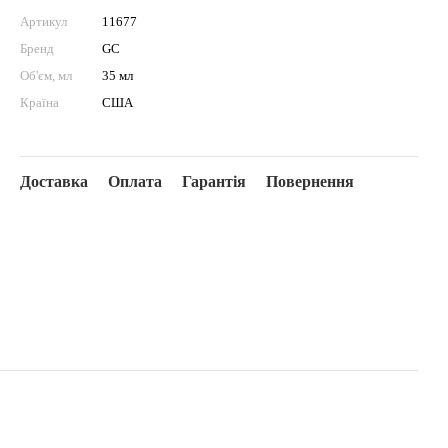
Артикул
11677
Бренд
GC
Об'єм, мл
35 мл
Країна
США
Доставка
Оплата
Гарантія
Повернення