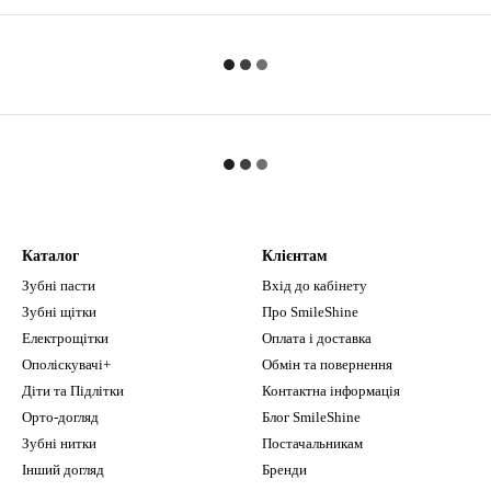
Каталог
Клієнтам
Зубні пасти
Вхід до кабінету
Зубні щітки
Про SmileShine
Електрощітки
Оплата і доставка
Ополіскувачі+
Обмін та повернення
Діти та Підлітки
Контактна інформація
Орто-догляд
Блог SmileShine
Зубні нитки
Постачальникам
Інший догляд
Бренди