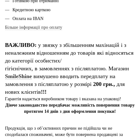
Готівкою при отриманні
Кредитною карткою
Оплата на IBAN
Більше інформації про оплату
ВАЖЛИВО:
у звязку з збільшенням махінацій і з
неналежним відношенням до товарів які відносяться
до категорії особистих/
гігієнічних, в замовленнях з післяплатою. Магазин
SmileShine
вимушено вводить передплату на
замовлення з післяплатою у розмірі
200 грн.,
для
нових клієнтів
!!!
Гарантія надається виробником товару і вказана на упаковці!
Діюче законодавство передбачає можливість повернення товару
протягом 14 днів з дня оформлення покупки!
Продукція, що з об’єктивних причин не підійшла чи не
сподобалася споживачеві, може бути повернена продавцеві за