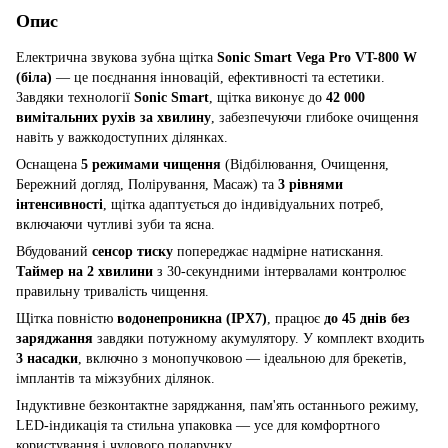
Опис
Електрична звукова зубна щітка
Sonic Smart Vega Pro VT-800 W
(біла)
— це поєднання інновацій, ефективності та естетики.
Завдяки технології
Sonic Smart
, щітка виконує до
42 000
вимітальних рухів за хвилину
, забезпечуючи глибоке очищення
навіть у важкодоступних ділянках.
Оснащена
5 режимами чищення
(Відбілювання, Очищення,
Бережний догляд, Полірування, Масаж) та
3 рівнями
інтенсивності
, щітка адаптується до індивідуальних потреб,
включаючи чутливі зуби та ясна.
Вбудований
сенсор тиску
попереджає надмірне натискання.
Таймер на 2 хвилини
з 30-секундними інтервалами контролює
правильну тривалість чищення.
Щітка повністю
водонепроникна (IPX7)
, працює
до 45 днів без
заряджання
завдяки потужному акумулятору. У комплект входить
3 насадки
, включно з монопучковою — ідеальною для брекетів,
імплантів та міжзубних ділянок.
Індуктивне безконтактне заряджання, пам'ять останнього режиму,
LED-індикація та стильна упаковка — усе для комфортного
користування і чудового подарунку.