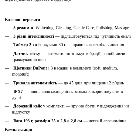
Ключові переваги
5 режимів
: Whitening, Cleaning, Gentle Care, Polishing, Massage
3 рівні інтенсивності
— підлаштовуються під чутливість емалі
Таймер 2 хв
із паузами 30 с — правильна техніка чищення
Датчик тиску
— автоматично знижує вібрації, запобігаючи
травмуванню ясен
Щетинки DuPont
і 3 насадки в комплекті (soft, medium,
monotuft)
Тривала автономність
— до 45 днів при чищенні 2 р/день
IPX7
— повна водозахищеність; можна використовувати в
душі
Дорожній кейс
у комплекті — зручно брати у відрядження чи
відпустку
Вага 193 г, розміри 25 × 2,8 × 2,8 см
— легка й ергономічна
Комплектація