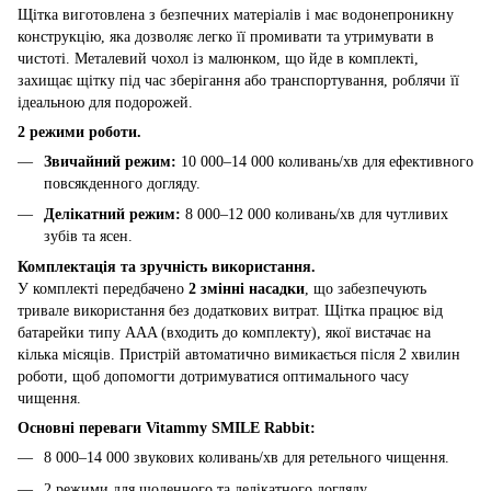
Щітка виготовлена з безпечних матеріалів і має водонепроникну
конструкцію, яка дозволяє легко її промивати та утримувати в
чистоті. Металевий чохол із малюнком, що йде в комплекті,
захищає щітку під час зберігання або транспортування, роблячи її
ідеальною для подорожей.
2 режими роботи.
Звичайний режим:
10 000–14 000 коливань/хв для ефективного
повсякденного догляду.
Делікатний режим:
8 000–12 000 коливань/хв для чутливих
зубів та ясен.
Комплектація та зручність використання.
У комплекті передбачено
2 змінні насадки
, що забезпечують
тривале використання без додаткових витрат. Щітка працює від
батарейки типу AAA (входить до комплекту), якої вистачає на
кілька місяців. Пристрій автоматично вимикається після 2 хвилин
роботи, щоб допомогти дотримуватися оптимального часу
чищення.
Основні переваги Vitammy SMILE Rabbit:
8 000–14 000 звукових коливань/хв для ретельного чищення.
2 режими для щоденного та делікатного догляду.