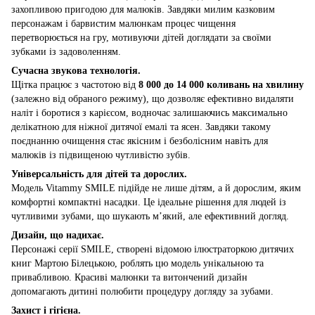
захопливою пригодою для малюків. Завдяки милим казковим
персонажам і барвистим малюнкам процес чищення
перетворюється на гру, мотивуючи дітей доглядати за своїми
зубками із задоволенням.
Сучасна звукова технологія.
Щітка працює з частотою від
8 000 до 14 000 коливань на хвилину
(залежно від обраного режиму), що дозволяє ефективно видаляти
наліт і боротися з карієсом, водночас залишаючись максимально
делікатною для ніжної дитячої емалі та ясен. Завдяки такому
поєднанню очищення стає якісним і безболісним навіть для
малюків із підвищеною чутливістю зубів.
Універсальність для дітей та дорослих.
Модель Vitammy SMILE підійде не лише дітям, а й дорослим, яким
комфортні компактні насадки. Це ідеальне рішення для людей із
чутливими зубами, що шукають м’який, але ефективний догляд.
Дизайн, що надихає.
Персонажі серії SMILE, створені відомою ілюстраторкою дитячих
книг Мартою Білецькою, роблять цю модель унікальною та
привабливою. Красиві малюнки та витончений дизайн
допомагають дитині полюбити процедуру догляду за зубами.
Захист і гігієна.