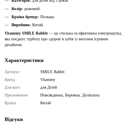
Категорія:
для дітей від 3 років.
Колір:
рожевий.
Країна бренду:
Польща.
Виробник:
Китай.
Vitammy SMILE Rabbit
— це стильна та ефективна електрощітка,
яка поєднує турботу про здоров’я зубів із веселим ігровим
дизайном.
Характеристики
Артикул
SMILE Rabbit
Бренд
Vitammy
Для кого
для Дітей
Призначення
Повсякденна, Бережна, Делікатна
Країна
Китай
Відгуки