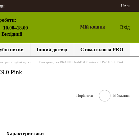
ди
UA
ru
роботи:
Мій кошик
Вхід
:
10.00–18.00
: Вихідний
убні нитки
Інший догляд
Стоматологія PRO
ектричні зубні щітки
Електрощітка BRAUN Oral-B iO Series 2 iOS2.1C9.0 Pink
9.0 Pink
Порівняти
В бажання
Характеристики