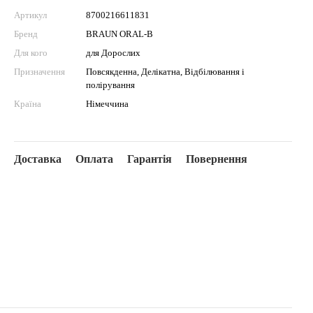
Артикул
8700216611831
Бренд
BRAUN ORAL-B
Для кого
для Дорослих
Призначення
Повсякденна, Делікатна, Відбілювання і
полірування
Країна
Німеччина
Доставка
Оплата
Гарантія
Повернення