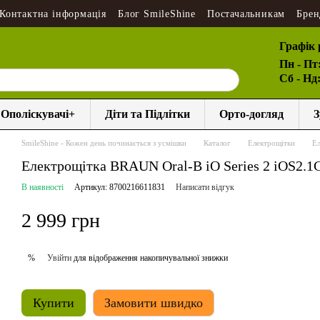
Контактна інформація
Блог SmileShine
Постачальникам
Брен
Графік 
Пн - Пт
Сб - Нд
Ополіскувачі+
Діти та Підлітки
Орто-догляд
З
SmileShine - Кожен день починається з усмішки
Каталог
Електрощітки
Ел
Електрощітка BRAUN Oral-B iO Series 2 iOS2.1C
В наявності
Артикул: 8700216611831
Написати відгук
2 999 грн
Увійти
для відображення накопичувальної знижки
%
Купити
Замовити швидко