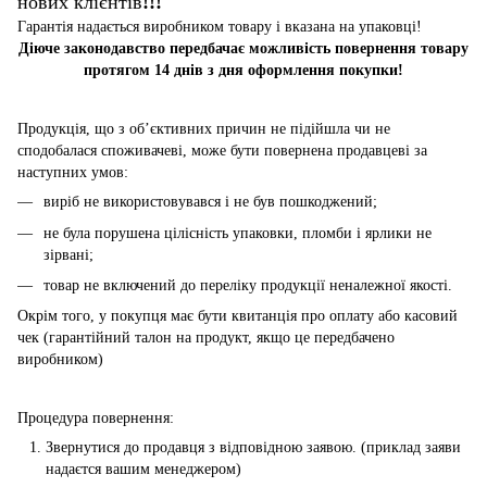
нових клієнтів
!!!
Гарантія надається виробником товару і вказана на упаковці!
Діюче законодавство передбачає можливість повернення товару
протягом 14 днів з дня оформлення покупки!
Продукція, що з об’єктивних причин не підійшла чи не
сподобалася споживачеві, може бути повернена продавцеві за
наступних умов:
виріб не використовувався і не був пошкоджений;
не була порушена цілісність упаковки, пломби і ярлики не
зірвані;
товар не включений до переліку продукції неналежної якості.
Окрім того, у покупця має бути квитанція про оплату або касовий
чек (гарантійний талон на продукт, якщо це передбачено
виробником)
Процедура повернення:
Звернутися до продавця з відповідною заявою. (приклад заяви
надаєтся вашим менеджером)