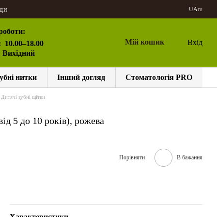
ди
UA
ru
роботи:
Мій кошик
Вхід
:
10.00–18.00
: Вихідний
убні нитки
Інший догляд
Стоматологія PRO
Дитячі зубні щітки
від 5 до 10 років), рожева
Порівняти
В бажання
Характеристики