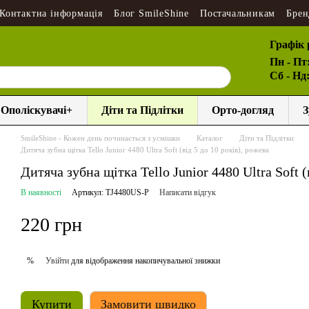
Контактна інформація
Блог SmileShine
Постачальникам
Брен
Графік 
Пн - Пт
Сб - Нд
Ополіскувачі+
Діти та Підлітки
Орто-догляд
З
SmileShine - Кожен день починається з усмішки
Каталог
Діти та Підлітки
Дитяча зубна щітка Tello Junior 4480 Ultra Soft (від 5 до 10 років), рожева
Дитяча зубна щітка Tello Junior 4480 Ultra Soft (
В наявності
Артикул: TJ4480US-P
Написати відгук
220 грн
Увійти
для відображення накопичувальної знижки
%
Купити
Замовити швидко