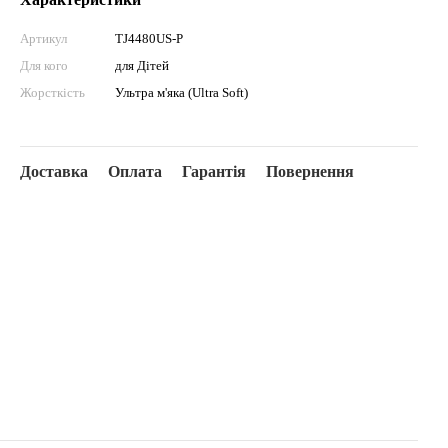
Артикул
TJ4480US-P
Для кого
для Дітей
Жорсткість
Ультра м'яка (Ultra Soft)
Доставка
Оплата
Гарантія
Повернення