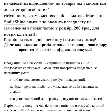
неналежним відношенням до товарів які відносяться
до категорії особистих/
гігієнічних, в замовленнях з післяплатою. Магазин
SmileShine
вимушено вводить передплату на
замовлення з післяплатою у розмірі
200 грн.,
для
нових клієнтів
!!!
Гарантія надається виробником товару і вказана на упаковці!
Діюче законодавство передбачає можливість повернення товару
протягом 14 днів з дня оформлення покупки!
Продукція, що з об’єктивних причин не підійшла чи не
сподобалася споживачеві, може бути повернена продавцеві за
наступних умов:
виріб не використовувався і не був пошкоджений;
не була порушена цілісність упаковки, пломби і ярлики не
зірвані;
товар не включений до переліку продукції неналежної якості.
Окрім того, у покупця має бути квитанція про оплату або касовий
чек (гарантійний талон на продукт, якщо це передбачено