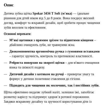
Опис
Дитяча зубна щітка
Spokar 3434 T Soft (м'яка)
— ідеальне
рішення для дітей віком від 5 до 8 років. Вона поєднує якісний
догляд, комфорт та яскравий дизайн, щоб зробити процес чищення
зубів веселим та ефективним.
Основні переваги:
М’які щетинки з прямим зрізом та піднятими кінцями
–
дбайливо очищують зуби, не травмуючи ясна.
Двокомпонентна ергономічна ручка з гумовими вставками
– гарантує зручність, контроль та протиковзкі властивості.
Ребриста поверхня на звороті щітки
– для м'якого очищення
язика та свіжості подиху.
Дитячий дизайн з котиком на ручці
– привертає увагу та
формує у дитини позитивне ставлення до гігієни.
Підходить для чищення як молочних, так і постійних зубів.
Щітка ефективно видаляє зубний наліт, залишки їжі, запобігає
розвитку карієсу та підтримує здоров’я ротової порожнини.
Завдяки яскравому дизайну та зручності користування діти із