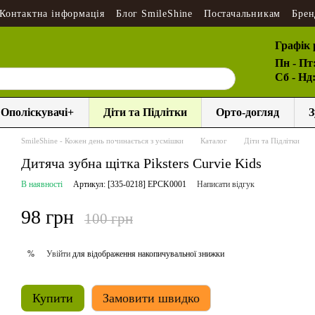
Контактна інформація
Блог SmileShine
Постачальникам
Брен
Графік 
Пн - Пт
Сб - Нд
Ополіскувачі+
Діти та Підлітки
Орто-догляд
З
SmileShine - Кожен день починається з усмішки
Каталог
Діти та Підлітки
Дитяча зубна щітка Piksters Curvie Kids
В наявності
Артикул: [335-0218] EPCK0001
Написати відгук
98 грн
100 грн
Увійти
для відображення накопичувальної знижки
%
Купити
Замовити швидко