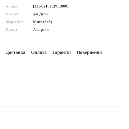
Артикул
[335-0218] EPCK0001
Для кого
для Дітей
Жорсткість
М'яка (Soft)
Країна
Австралія
Доставка
Оплата
Гарантія
Повернення