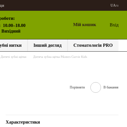
ди
UA
ru
роботи:
Мій кошик
Вхід
:
10.00–18.00
: Вихідний
убні нитки
Інший догляд
Стоматологія PRO
Дитячі зубні щітки
Дитяча зубна щітка Piksters Curvie Kids
Порівняти
В бажання
Характеристики