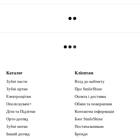
Каталог
Клієнтам
Зубні пасти
Вхід до кабінету
Зубні щітки
Про SmileShine
Електрощітки
Оплата і доставка
Ополіскувачі+
Обмін та повернення
Діти та Підлітки
Контактна інформація
Орто-догляд
Блог SmileShine
Зубні нитки
Постачальникам
Інший догляд
Бренди