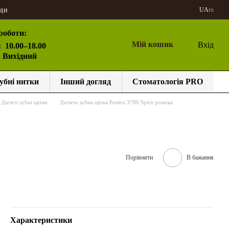
ди
UA
ru
роботи:
Мій кошик
Вхід
:
10.00–18.00
: Вихідний
убні нитки
Інший догляд
Стоматологія PRO
Дитячі зубні щітки
Дитяча зубна щітка Pesitro 3780 Spirit рожева
Порівняти
В бажання
Характеристики