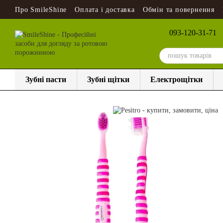
Перейти до основного контенту
Про SmileShine
Оплата і доставка
Обмін та повернення
093-120-31-71
Зубні пасти
Зубні щітки
Електрощітки