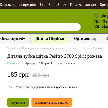
Контактна інформація
Блог SmileShine
Постачальникам
Брен
Графік 
Пн - Пт
Сб - Нд
Ополіскувачі+
Діти та Підлітки
Орто-догляд
З
SmileShine - Кожен день починається з усмішки
Каталог
Діти та Підлітки
Дитяча зубна щітка Pesitro 3780 Spirit рожева
В наявності
Артикул: 3780 Spirit 3
Написати відгук
185 грн
190 грн
Увійти
для відображення накопичувальної знижки
%
Купити
Замовити швидко