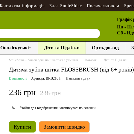
Контактна інформація
Блог SmileShine
Постачальникам
Брен
Графік 
Пн - Пт
Сб - Нд
Ополіскувачі+
Діти та Підлітки
Орто-догляд
З
SmileShine - Кожен день починається з усмішки
Каталог
Діти та Підлітки
Дитяча зубна щітка FLOSSBRUSH (від 6+ років
В наявності
Артикул: BRB216 P
Написати відгук
236 грн
238 грн
Увійти
для відображення накопичувальної знижки
%
Купити
Замовити швидко