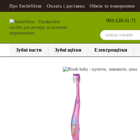
Перейти до основного контенту
Про SmileShine
Оплата і доставка
Обмін та повернення
093-120-31-71
Зубні пасти
Зубні щітки
Електрощітки