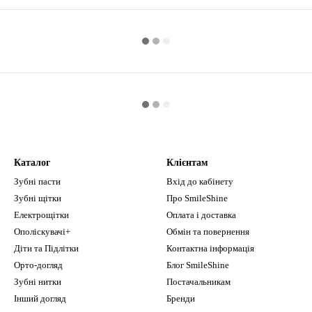
Каталог
Клієнтам
Зубні пасти
Вхід до кабінету
Зубні щітки
Про SmileShine
Електрощітки
Оплата і доставка
Ополіскувачі+
Обмін та повернення
Діти та Підлітки
Контактна інформація
Орто-догляд
Блог SmileShine
Зубні нитки
Постачальникам
Інший догляд
Бренди