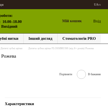
ди
UA
ru
роботи:
Мій кошик
Вхід
:
10.00–18.00
: Вихідний
убні нитки
Інший догляд
Стоматологія PRO
Дитячі зубні щітки
Дитяча зубна щітка FLOSSBRUSH (від 6+ років) Рожева
) Рожева
Порівняти
В бажання
Характеристики