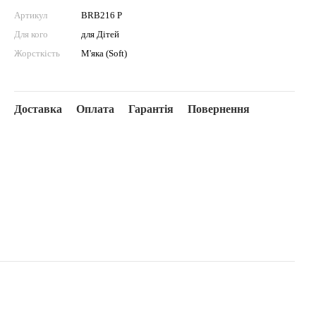
Артикул
BRB216 P
Для кого
для Дітей
Жорсткість
М'яка (Soft)
Доставка
Оплата
Гарантія
Повернення