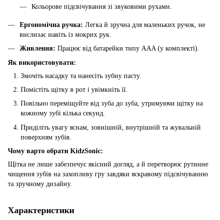
Кольорове підсвічування зі звуковими рухами.
Ергономічна ручка:
Легка й зручна для маленьких ручок, не
вислизає навіть із мокрих рук.
Живлення:
Працює від батарейки типу AAA (у комплекті).
Як використовувати:
Змочіть насадку та нанесіть зубну пасту.
Помістіть щітку в рот і увімкніть її.
Повільно переміщуйте від зуба до зуба, утримуючи щітку на
кожному зубі кілька секунд.
Приділіть увагу яснам, зовнішній, внутрішній та жувальній
поверхням зубів.
Чому варто обрати KidzSonic:
Щітка не лише забезпечує якісний догляд, а й перетворює рутинне
чищення зубів на захопливу гру завдяки яскравому підсвічуванню
та зручному дизайну.
Характеристики