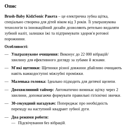
Опис
Brush-Baby KidzSonic Ракета
– це електрична зубна щітка,
спеціально створена для дітей віком від 3 років. Її ультразвукова
технологія та інноваційний дизайн дозволяють ретельно видаляти
зубний наліт, залишки їжі та підтримувати здоров'я ротової
порожнини.
Особливості:
Ультразвукове очищення:
Виконує до 22 000 вібрацій/
хвилину для ефективного догляду за зубами й яснами.
М'які щетинки:
Щетинки різної довжини дбайливо очищають
навіть важкодоступні міжзубні проміжки.
Маленька головка:
Ідеально підходить для дитячої щелепи.
Двохвилинний таймер:
Автоматично вимикає щітку через 2
хвилини, допомагаючи формувати правильні гігієнічні звички.
30-секундний нагадувач:
Попереджає про необхідність
переходу на наступний квадрант зубної дуги.
Два режими роботи:
Підсвічування без вібрацій.