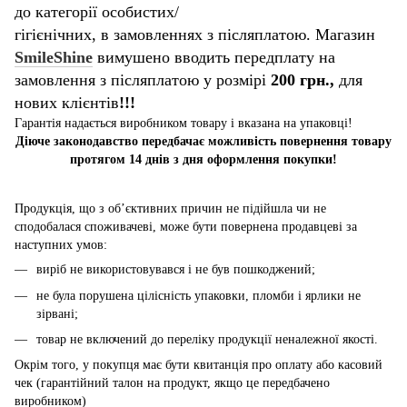
до категорії особистих/
гігієнічних, в замовленнях з післяплатою. Магазин
SmileShine
вимушено вводить передплату на
замовлення з післяплатою у розмірі
200 грн.,
для
нових клієнтів
!!!
Гарантія надається виробником товару і вказана на упаковці!
Діюче законодавство передбачає можливість повернення товару
протягом 14 днів з дня оформлення покупки!
Продукція, що з об’єктивних причин не підійшла чи не
сподобалася споживачеві, може бути повернена продавцеві за
наступних умов:
виріб не використовувався і не був пошкоджений;
не була порушена цілісність упаковки, пломби і ярлики не
зірвані;
товар не включений до переліку продукції неналежної якості.
Окрім того, у покупця має бути квитанція про оплату або касовий
чек (гарантійний талон на продукт, якщо це передбачено
виробником)