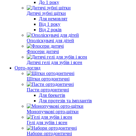
До 1 року
Дитячі зубні щітки
Для немовлят
Від 1 року
Від 2 років
Ополіскувачі для дітей
Флосери дитячі
Дитячі гелі для зубів і ясен
Орто-догляд
Щітки ортодонтичні
Пасти ортодонтичні
Для брекетів
Для протезів та імплантів
Монопучкові орто-щітки
Гелі для зубів і ясен
Набори ортодонтичні