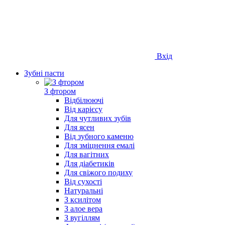
Вхід
Зубні пасти
З фтором
Відбілюючі
Від карієсу
Для чутливих зубів
Для ясен
Від зубного каменю
Для зміцнення емалі
Для вагітних
Для діабетиків
Для свіжого подиху
Від сухості
Натуральні
З ксилітом
З алое вера
З вугіллям