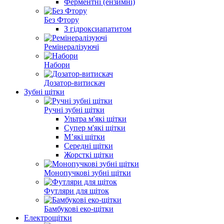
Ферментні (ензимні)
Без Фтору
З гідроксиапатитом
Ремінералізуючі
Набори
Дозатор-витискач
Зубні щітки
Ручні зубні щітки
Ультра м'які щітки
Супер м'які щітки
М’які щітки
Середні щітки
Жорсткі щітки
Монопучкові зубні щітки
Футляри для щіток
Бамбукові еко-щітки
Електрощітки