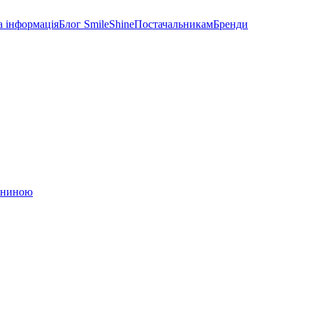
а інформація
Блог SmileShine
Постачальникам
Бренди