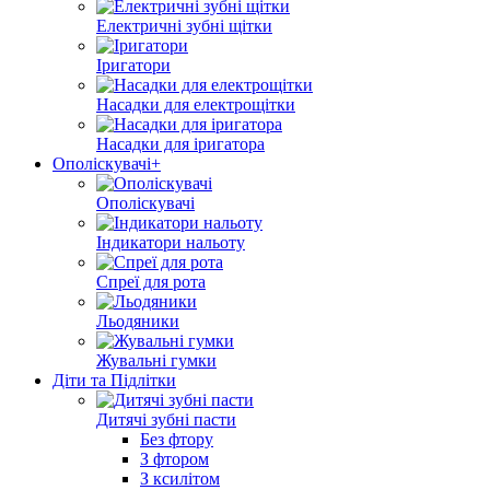
Електричні зубні щітки
Іригатори
Насадки для електрощітки
Насадки для іригатора
Ополіскувачі+
Ополіскувачі
Індикатори нальоту
Спреї для рота
Льодяники
Жувальні гумки
Діти та Підлітки
Дитячі зубні пасти
Без фтору
З фтором
З ксилітом