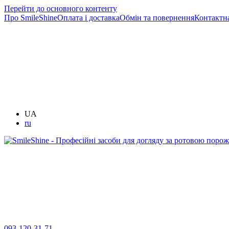
Перейти до основного контенту
Про SmileShine
Оплата і доставка
Обмін та повернення
Контактн
UA
ru
093-120-31-71